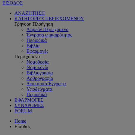
ΕΙΣΟΔΟΣ
ΑΝΑΖΗΤΗΣΗ
ΚΑΤΗΓΟΡΙΕΣ ΠΕΡΙΕΧΟΜΕΝΟΥ
Γρήγορη Πλοήγηση
Δωρεάν Περιεχόμενο
Έγγραφα επικαιρότητας
Περιοδικά
Βιβλία
Εφαρμογές
Περιεχόμενο
Νομοθεσία
Νομολογία
Βιβλιογραφία
Αρθρογραφία
Διοικητικά Έγγραφα
Υποδείγματα
Περιοδικά
ΕΦΑΡΜΟΓΕΣ
ΣΥΝΔΡΟΜΕΣ
FORUM
Home
Είσοδος