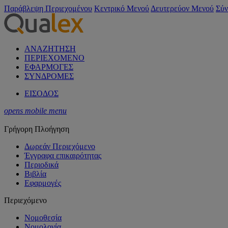
Παράβλεψη Περιεχομένου
Κεντρικό Μενού
Δευτερεύον Μενού
Σύν
ΑΝΑΖΗΤΗΣΗ
ΠΕΡΙΕΧΟΜΕΝΟ
ΕΦΑΡΜΟΓΕΣ
ΣΥΝΔΡΟΜΕΣ
ΕΙΣΟΔΟΣ
opens mobile menu
Γρήγορη Πλοήγηση
Δωρεάν Περιεχόμενο
Έγγραφα επικαιρότητας
Περιοδικά
Βιβλία
Εφαρμογές
Περιεχόμενο
Νομοθεσία
Νομολογία