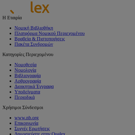
Η Εταιρία
Νομική Βιβλιοθήκη
Πλατφόρμα Νομικού Περιεχομένου
Βραβεία & Πιστοποιήσεις
Πακέτα Συνδρομών
Κατηγορίες Περιεχομένου
Νομοθεσία
Νομολογία
Βιβλιογραφία
Αρθρογραφία
Διοικητικά Έγγραφα
Υποδείγματα
Περιοδικά
Χρήσιμοι Σύνδεσμοι
www.nb.org
Επικοινωνία
Συχνές Ερωτήσεις
Δημοσιεύστε στην Qualex