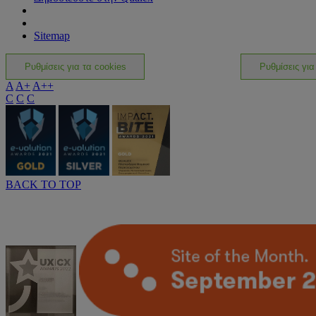
Sitemap
Ρυθμίσεις για τα cookies
Ρυθμίσεις για
A
A+
A++
C
C
C
BACK TO TOP