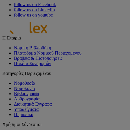
follow us on Facebook
follow us on LinkedIn
follow us on youtube
Η Εταιρία
Νομική Βιβλιοθήκη
Πλατφόρμα Νομικού Περιεχομένου
Βραβεία & Πιστοποιήσεις
Πακέτα Συνδρομών
Κατηγορίες Περιεχομένου
Νομοθεσία
Νομολογία
Βιβλιογραφία
Αρθρογραφία
Διοικητικά Έγγραφα
Υποδείγματα
Περιοδικά
Χρήσιμοι Σύνδεσμοι