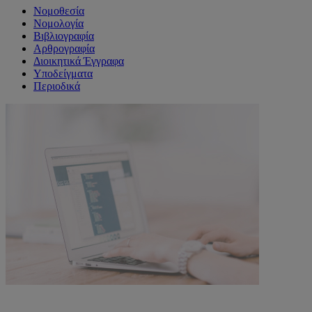
Νομοθεσία
Νομολογία
Βιβλιογραφία
Αρθρογραφία
Διοικητικά Έγγραφα
Υποδείγματα
Περιοδικά