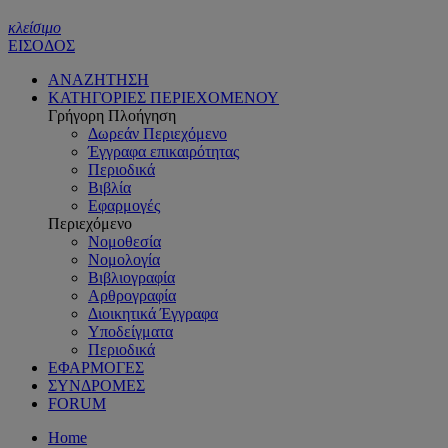
κλείσιμο
ΕΙΣΟΔΟΣ
ΑΝΑΖΗΤΗΣΗ
ΚΑΤΗΓΟΡΙΕΣ ΠΕΡΙΕΧΟΜΕΝΟΥ
Γρήγορη Πλοήγηση
Δωρεάν Περιεχόμενο
Έγγραφα επικαιρότητας
Περιοδικά
Βιβλία
Εφαρμογές
Περιεχόμενο
Νομοθεσία
Νομολογία
Βιβλιογραφία
Αρθρογραφία
Διοικητικά Έγγραφα
Υποδείγματα
Περιοδικά
ΕΦΑΡΜΟΓΕΣ
ΣΥΝΔΡΟΜΕΣ
FORUM
Home