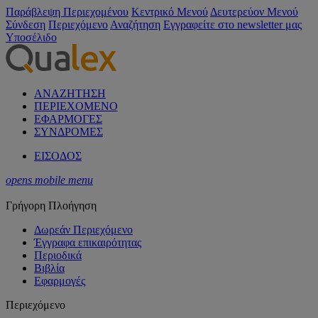
Παράβλεψη Περιεχομένου
Κεντρικό Μενού
Δευτερεύον Μενού
Σύνδεση
Περιεχόμενο
Αναζήτηση
Εγγραφείτε στο newsletter μας
Υποσέλιδο
ΑΝΑΖΗΤΗΣΗ
ΠΕΡΙΕΧΟΜΕΝΟ
ΕΦΑΡΜΟΓΕΣ
ΣΥΝΔΡΟΜΕΣ
ΕΙΣΟΔΟΣ
opens mobile menu
Γρήγορη Πλοήγηση
Δωρεάν Περιεχόμενο
Έγγραφα επικαιρότητας
Περιοδικά
Βιβλία
Εφαρμογές
Περιεχόμενο