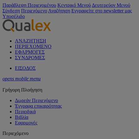
Παράβλεψη Περιεχομένου
Κεντρικό Μενού
Δευτερεύον Μενού
Σύνδεση
Περιεχόμενο
Αναζήτηση
Εγγραφείτε στο newsletter μας
Υποσέλιδο
ΑΝΑΖΗΤΗΣΗ
ΠΕΡΙΕΧΟΜΕΝΟ
ΕΦΑΡΜΟΓΕΣ
ΣΥΝΔΡΟΜΕΣ
ΕΙΣΟΔΟΣ
opens mobile menu
Γρήγορη Πλοήγηση
Δωρεάν Περιεχόμενο
Έγγραφα επικαιρότητας
Περιοδικά
Βιβλία
Εφαρμογές
Περιεχόμενο