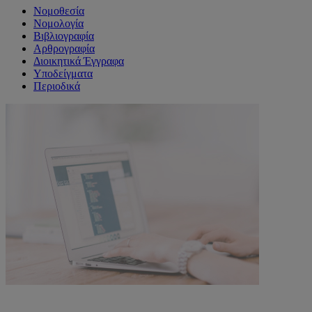
Νομοθεσία
Νομολογία
Βιβλιογραφία
Αρθρογραφία
Διοικητικά Έγγραφα
Υποδείγματα
Περιοδικά