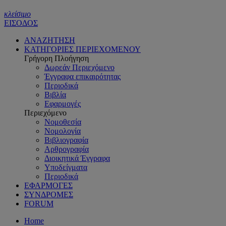
κλείσιμο
ΕΙΣΟΔΟΣ
ΑΝΑΖΗΤΗΣΗ
ΚΑΤΗΓΟΡΙΕΣ ΠΕΡΙΕΧΟΜΕΝΟΥ
Γρήγορη Πλοήγηση
Δωρεάν Περιεχόμενο
Έγγραφα επικαιρότητας
Περιοδικά
Βιβλία
Εφαρμογές
Περιεχόμενο
Νομοθεσία
Νομολογία
Βιβλιογραφία
Αρθρογραφία
Διοικητικά Έγγραφα
Υποδείγματα
Περιοδικά
ΕΦΑΡΜΟΓΕΣ
ΣΥΝΔΡΟΜΕΣ
FORUM
Home