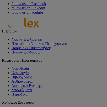
follow us on Facebook
follow us on LinkedIn
follow us on youtube
Η Εταιρία
Νομική Βιβλιοθήκη
Πλατφόρμα Νομικού Περιεχομένου
Βραβεία & Πιστοποιήσεις
Πακέτα Συνδρομών
Κατηγορίες Περιεχομένου
Νομοθεσία
Νομολογία
Βιβλιογραφία
Αρθρογραφία
Διοικητικά Έγγραφα
Υποδείγματα
Περιοδικά
Χρήσιμοι Σύνδεσμοι