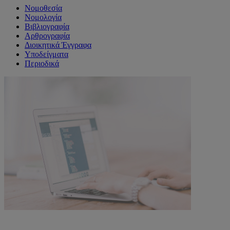
Νομοθεσία
Νομολογία
Βιβλιογραφία
Αρθρογραφία
Διοικητικά Έγγραφα
Υποδείγματα
Περιοδικά