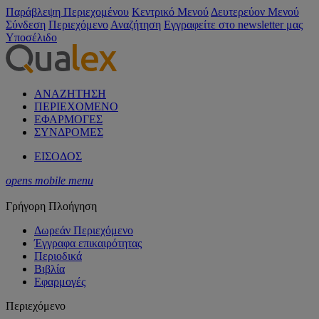
Παράβλεψη Περιεχομένου
Κεντρικό Μενού
Δευτερεύον Μενού
Σύνδεση
Περιεχόμενο
Αναζήτηση
Εγγραφείτε στο newsletter μας
Υποσέλιδο
ΑΝΑΖΗΤΗΣΗ
ΠΕΡΙΕΧΟΜΕΝΟ
ΕΦΑΡΜΟΓΕΣ
ΣΥΝΔΡΟΜΕΣ
ΕΙΣΟΔΟΣ
opens mobile menu
Γρήγορη Πλοήγηση
Δωρεάν Περιεχόμενο
Έγγραφα επικαιρότητας
Περιοδικά
Βιβλία
Εφαρμογές
Περιεχόμενο