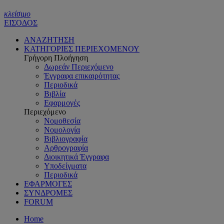
κλείσιμο
ΕΙΣΟΔΟΣ
ΑΝΑΖΗΤΗΣΗ
ΚΑΤΗΓΟΡΙΕΣ ΠΕΡΙΕΧΟΜΕΝΟΥ
Γρήγορη Πλοήγηση
Δωρεάν Περιεχόμενο
Έγγραφα επικαιρότητας
Περιοδικά
Βιβλία
Εφαρμογές
Περιεχόμενο
Νομοθεσία
Νομολογία
Βιβλιογραφία
Αρθρογραφία
Διοικητικά Έγγραφα
Υποδείγματα
Περιοδικά
ΕΦΑΡΜΟΓΕΣ
ΣΥΝΔΡΟΜΕΣ
FORUM
Home