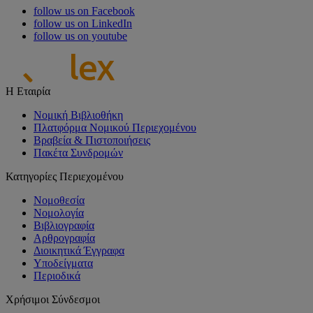
follow us on Facebook
follow us on LinkedIn
follow us on youtube
Η Εταιρία
Νομική Βιβλιοθήκη
Πλατφόρμα Νομικού Περιεχομένου
Βραβεία & Πιστοποιήσεις
Πακέτα Συνδρομών
Κατηγορίες Περιεχομένου
Νομοθεσία
Νομολογία
Βιβλιογραφία
Αρθρογραφία
Διοικητικά Έγγραφα
Υποδείγματα
Περιοδικά
Χρήσιμοι Σύνδεσμοι