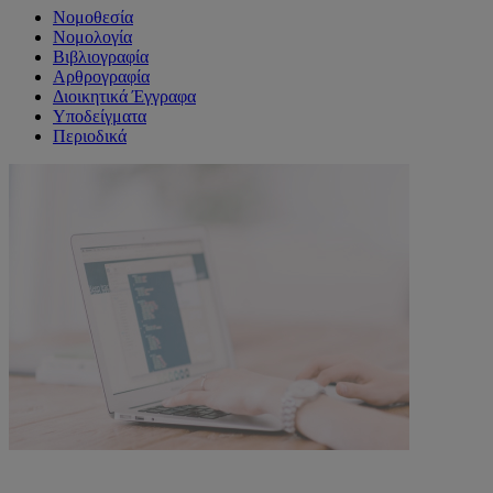
Νομοθεσία
Νομολογία
Βιβλιογραφία
Αρθρογραφία
Διοικητικά Έγγραφα
Υποδείγματα
Περιοδικά