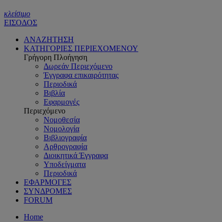
κλείσιμο
ΕΙΣΟΔΟΣ
ΑΝΑΖΗΤΗΣΗ
ΚΑΤΗΓΟΡΙΕΣ ΠΕΡΙΕΧΟΜΕΝΟΥ
Γρήγορη Πλοήγηση
Δωρεάν Περιεχόμενο
Έγγραφα επικαιρότητας
Περιοδικά
Βιβλία
Εφαρμογές
Περιεχόμενο
Νομοθεσία
Νομολογία
Βιβλιογραφία
Αρθρογραφία
Διοικητικά Έγγραφα
Υποδείγματα
Περιοδικά
ΕΦΑΡΜΟΓΕΣ
ΣΥΝΔΡΟΜΕΣ
FORUM
Home