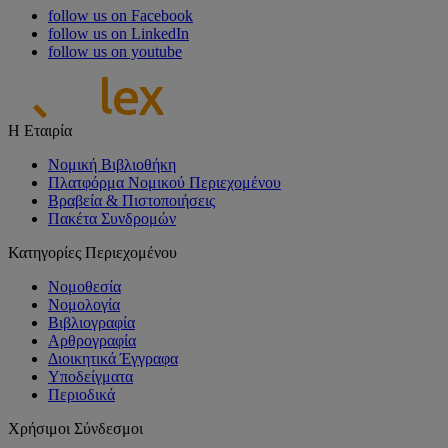
follow us on Facebook
follow us on LinkedIn
follow us on youtube
Η Εταιρία
Νομική Βιβλιοθήκη
Πλατφόρμα Νομικού Περιεχομένου
Βραβεία & Πιστοποιήσεις
Πακέτα Συνδρομών
Κατηγορίες Περιεχομένου
Νομοθεσία
Νομολογία
Βιβλιογραφία
Αρθρογραφία
Διοικητικά Έγγραφα
Υποδείγματα
Περιοδικά
Χρήσιμοι Σύνδεσμοι