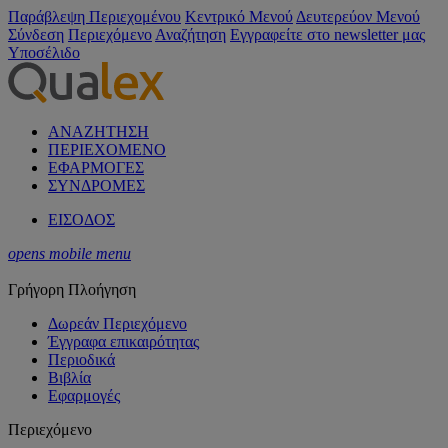
Παράβλεψη Περιεχομένου
Κεντρικό Μενού
Δευτερεύον Μενού
Σύνδεση
Περιεχόμενο
Αναζήτηση
Εγγραφείτε στο newsletter μας
Υποσέλιδο
ΑΝΑΖΗΤΗΣΗ
ΠΕΡΙΕΧΟΜΕΝΟ
ΕΦΑΡΜΟΓΕΣ
ΣΥΝΔΡΟΜΕΣ
ΕΙΣΟΔΟΣ
opens mobile menu
Γρήγορη Πλοήγηση
Δωρεάν Περιεχόμενο
Έγγραφα επικαιρότητας
Περιοδικά
Βιβλία
Εφαρμογές
Περιεχόμενο