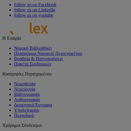
follow us on Facebook
follow us on LinkedIn
follow us on youtube
Η Εταιρία
Νομική Βιβλιοθήκη
Πλατφόρμα Νομικού Περιεχομένου
Βραβεία & Πιστοποιήσεις
Πακέτα Συνδρομών
Κατηγορίες Περιεχομένου
Νομοθεσία
Νομολογία
Βιβλιογραφία
Αρθρογραφία
Διοικητικά Έγγραφα
Υποδείγματα
Περιοδικά
Χρήσιμοι Σύνδεσμοι