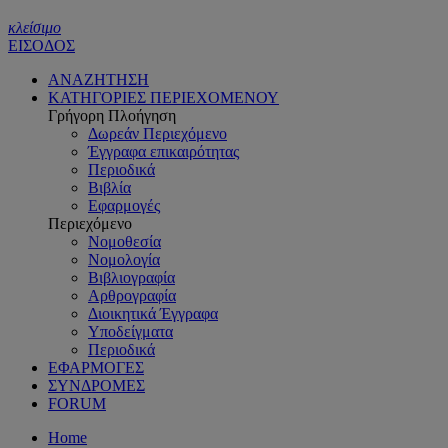
κλείσιμο
ΕΙΣΟΔΟΣ
ΑΝΑΖΗΤΗΣΗ
ΚΑΤΗΓΟΡΙΕΣ ΠΕΡΙΕΧΟΜΕΝΟΥ
Γρήγορη Πλοήγηση
Δωρεάν Περιεχόμενο
Έγγραφα επικαιρότητας
Περιοδικά
Βιβλία
Εφαρμογές
Περιεχόμενο
Νομοθεσία
Νομολογία
Βιβλιογραφία
Αρθρογραφία
Διοικητικά Έγγραφα
Υποδείγματα
Περιοδικά
ΕΦΑΡΜΟΓΕΣ
ΣΥΝΔΡΟΜΕΣ
FORUM
Home