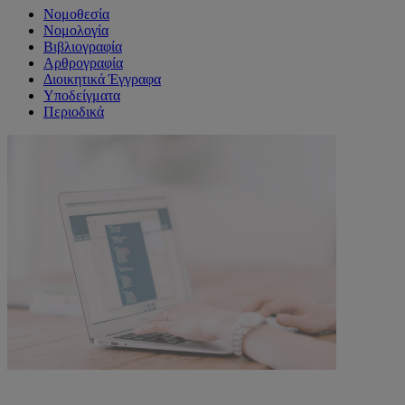
Νομοθεσία
Νομολογία
Βιβλιογραφία
Αρθρογραφία
Διοικητικά Έγγραφα
Υποδείγματα
Περιοδικά