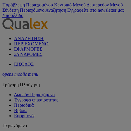
Παράβλεψη Περιεχομένου
Κεντρικό Μενού
Δευτερεύον Μενού
Σύνδεση
Περιεχόμενο
Αναζήτηση
Εγγραφείτε στο newsletter μας
Υποσέλιδο
ΑΝΑΖΗΤΗΣΗ
ΠΕΡΙΕΧΟΜΕΝΟ
ΕΦΑΡΜΟΓΕΣ
ΣΥΝΔΡΟΜΕΣ
ΕΙΣΟΔΟΣ
opens mobile menu
Γρήγορη Πλοήγηση
Δωρεάν Περιεχόμενο
Έγγραφα επικαιρότητας
Περιοδικά
Βιβλία
Εφαρμογές
Περιεχόμενο