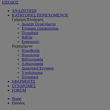
ΕΙΣΟΔΟΣ
ΑΝΑΖΗΤΗΣΗ
ΚΑΤΗΓΟΡΙΕΣ ΠΕΡΙΕΧΟΜΕΝΟΥ
Γρήγορη Πλοήγηση
Δωρεάν Περιεχόμενο
Έγγραφα επικαιρότητας
Περιοδικά
Βιβλία
Εφαρμογές
Περιεχόμενο
Νομοθεσία
Νομολογία
Βιβλιογραφία
Αρθρογραφία
Διοικητικά Έγγραφα
Υποδείγματα
Περιοδικά
ΕΦΑΡΜΟΓΕΣ
ΣΥΝΔΡΟΜΕΣ
FORUM
Home
Είσοδος