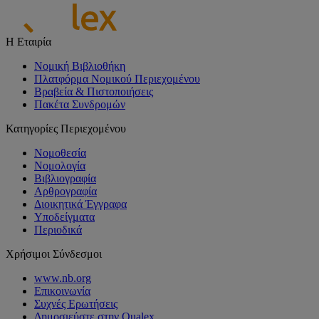
Η Εταιρία
Νομική Βιβλιοθήκη
Πλατφόρμα Νομικού Περιεχομένου
Βραβεία & Πιστοποιήσεις
Πακέτα Συνδρομών
Κατηγορίες Περιεχομένου
Νομοθεσία
Νομολογία
Βιβλιογραφία
Αρθρογραφία
Διοικητικά Έγγραφα
Υποδείγματα
Περιοδικά
Χρήσιμοι Σύνδεσμοι
www.nb.org
Επικοινωνία
Συχνές Ερωτήσεις
Δημοσιεύστε στην Qualex