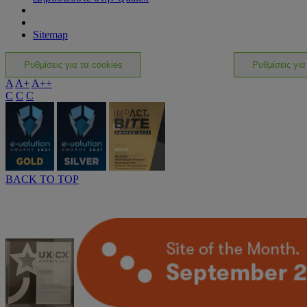
Sitemap
Ρυθμίσεις για τα cookies
Ρυθμίσεις για
A
A+
A++
C
C
C
BACK TO TOP