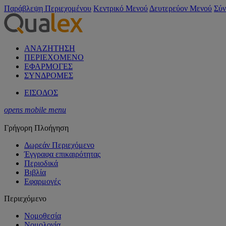
Παράβλεψη Περιεχομένου
Κεντρικό Μενού
Δευτερεύον Μενού
Σύν
ΑΝΑΖΗΤΗΣΗ
ΠΕΡΙΕΧΟΜΕΝΟ
ΕΦΑΡΜΟΓΕΣ
ΣΥΝΔΡΟΜΕΣ
ΕΙΣΟΔΟΣ
opens mobile menu
Γρήγορη Πλοήγηση
Δωρεάν Περιεχόμενο
Έγγραφα επικαιρότητας
Περιοδικά
Βιβλία
Εφαρμογές
Περιεχόμενο
Νομοθεσία
Νομολογία