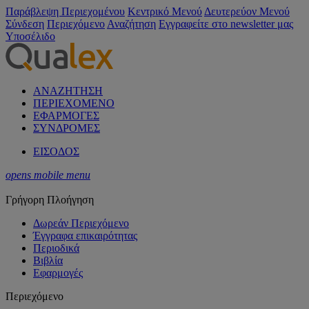
Παράβλεψη Περιεχομένου
Κεντρικό Μενού
Δευτερεύον Μενού
Σύνδεση
Περιεχόμενο
Αναζήτηση
Εγγραφείτε στο newsletter μας
Υποσέλιδο
ΑΝΑΖΗΤΗΣΗ
ΠΕΡΙΕΧΟΜΕΝΟ
ΕΦΑΡΜΟΓΕΣ
ΣΥΝΔΡΟΜΕΣ
ΕΙΣΟΔΟΣ
opens mobile menu
Γρήγορη Πλοήγηση
Δωρεάν Περιεχόμενο
Έγγραφα επικαιρότητας
Περιοδικά
Βιβλία
Εφαρμογές
Περιεχόμενο