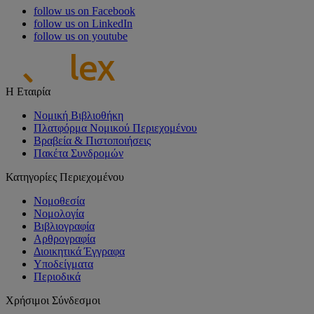
follow us on Facebook
follow us on LinkedIn
follow us on youtube
Η Εταιρία
Νομική Βιβλιοθήκη
Πλατφόρμα Νομικού Περιεχομένου
Βραβεία & Πιστοποιήσεις
Πακέτα Συνδρομών
Κατηγορίες Περιεχομένου
Νομοθεσία
Νομολογία
Βιβλιογραφία
Αρθρογραφία
Διοικητικά Έγγραφα
Υποδείγματα
Περιοδικά
Χρήσιμοι Σύνδεσμοι