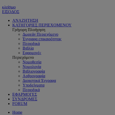
κλείσιμο
ΕΙΣΟΔΟΣ
ΑΝΑΖΗΤΗΣΗ
ΚΑΤΗΓΟΡΙΕΣ ΠΕΡΙΕΧΟΜΕΝΟΥ
Γρήγορη Πλοήγηση
Δωρεάν Περιεχόμενο
Έγγραφα επικαιρότητας
Περιοδικά
Βιβλία
Εφαρμογές
Περιεχόμενο
Νομοθεσία
Νομολογία
Βιβλιογραφία
Αρθρογραφία
Διοικητικά Έγγραφα
Υποδείγματα
Περιοδικά
ΕΦΑΡΜΟΓΕΣ
ΣΥΝΔΡΟΜΕΣ
FORUM
Home