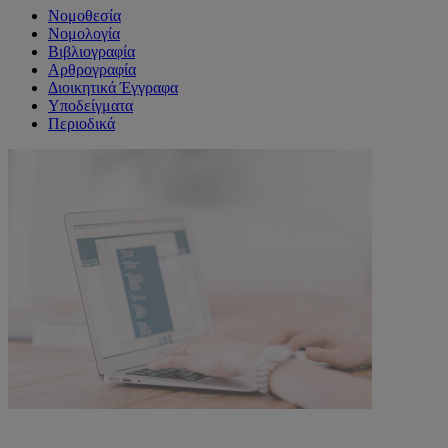
Νομοθεσία
Νομολογία
Βιβλιογραφία
Αρθρογραφία
Διοικητικά Έγγραφα
Υποδείγματα
Περιοδικά