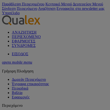
Παράβλεψη Περιεχομένου
Κεντρικό Μενού
Δευτερεύον Μενού
Σύνδεση
Περιεχόμενο
Αναζήτηση
Εγγραφείτε στο newsletter μας
Υποσέλιδο
ΑΝΑΖΗΤΗΣΗ
ΠΕΡΙΕΧΟΜΕΝΟ
ΕΦΑΡΜΟΓΕΣ
ΣΥΝΔΡΟΜΕΣ
ΕΙΣΟΔΟΣ
opens mobile menu
Γρήγορη Πλοήγηση
Δωρεάν Περιεχόμενο
Έγγραφα επικαιρότητας
Περιοδικά
Βιβλία
Εφαρμογές
Περιεχόμενο