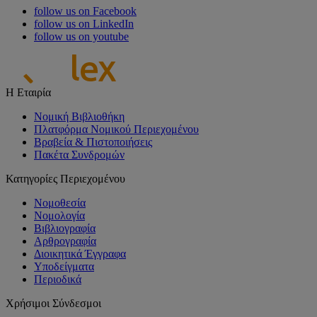
follow us on Facebook
follow us on LinkedIn
follow us on youtube
Η Εταιρία
Νομική Βιβλιοθήκη
Πλατφόρμα Νομικού Περιεχομένου
Βραβεία & Πιστοποιήσεις
Πακέτα Συνδρομών
Κατηγορίες Περιεχομένου
Νομοθεσία
Νομολογία
Βιβλιογραφία
Αρθρογραφία
Διοικητικά Έγγραφα
Υποδείγματα
Περιοδικά
Χρήσιμοι Σύνδεσμοι