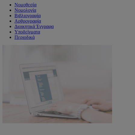
Νομοθεσία
Νομολογία
Βιβλιογραφία
Αρθρογραφία
Διοικητικά Έγγραφα
Υποδείγματα
Περιοδικά