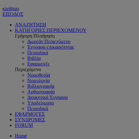
κλείσιμο
ΕΙΣΟΔΟΣ
ΑΝΑΖΗΤΗΣΗ
ΚΑΤΗΓΟΡΙΕΣ ΠΕΡΙΕΧΟΜΕΝΟΥ
Γρήγορη Πλοήγηση
Δωρεάν Περιεχόμενο
Έγγραφα επικαιρότητας
Περιοδικά
Βιβλία
Εφαρμογές
Περιεχόμενο
Νομοθεσία
Νομολογία
Βιβλιογραφία
Αρθρογραφία
Διοικητικά Έγγραφα
Υποδείγματα
Περιοδικά
ΕΦΑΡΜΟΓΕΣ
ΣΥΝΔΡΟΜΕΣ
FORUM
Home