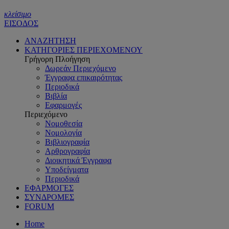
κλείσιμο
ΕΙΣΟΔΟΣ
ΑΝΑΖΗΤΗΣΗ
ΚΑΤΗΓΟΡΙΕΣ ΠΕΡΙΕΧΟΜΕΝΟΥ
Γρήγορη Πλοήγηση
Δωρεάν Περιεχόμενο
Έγγραφα επικαιρότητας
Περιοδικά
Βιβλία
Εφαρμογές
Περιεχόμενο
Νομοθεσία
Νομολογία
Βιβλιογραφία
Αρθρογραφία
Διοικητικά Έγγραφα
Υποδείγματα
Περιοδικά
ΕΦΑΡΜΟΓΕΣ
ΣΥΝΔΡΟΜΕΣ
FORUM
Home