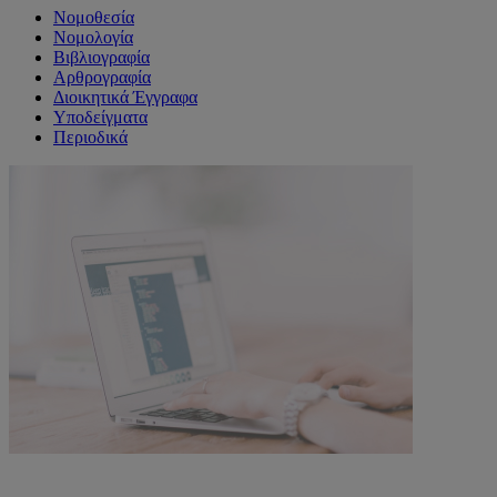
Νομοθεσία
Νομολογία
Βιβλιογραφία
Αρθρογραφία
Διοικητικά Έγγραφα
Υποδείγματα
Περιοδικά