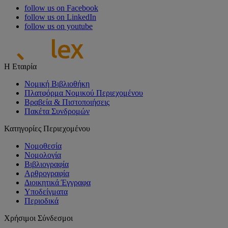
follow us on Facebook
follow us on LinkedIn
follow us on youtube
Η Εταιρία
Νομική Βιβλιοθήκη
Πλατφόρμα Νομικού Περιεχομένου
Βραβεία & Πιστοποιήσεις
Πακέτα Συνδρομών
Κατηγορίες Περιεχομένου
Νομοθεσία
Νομολογία
Βιβλιογραφία
Αρθρογραφία
Διοικητικά Έγγραφα
Υποδείγματα
Περιοδικά
Χρήσιμοι Σύνδεσμοι