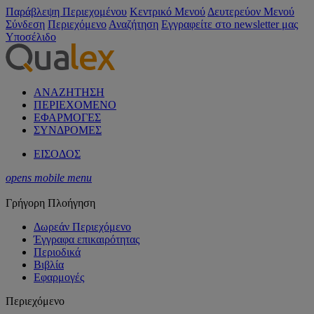
Παράβλεψη Περιεχομένου
Κεντρικό Μενού
Δευτερεύον Μενού
Σύνδεση
Περιεχόμενο
Αναζήτηση
Εγγραφείτε στο newsletter μας
Υποσέλιδο
ΑΝΑΖΗΤΗΣΗ
ΠΕΡΙΕΧΟΜΕΝΟ
ΕΦΑΡΜΟΓΕΣ
ΣΥΝΔΡΟΜΕΣ
ΕΙΣΟΔΟΣ
opens mobile menu
Γρήγορη Πλοήγηση
Δωρεάν Περιεχόμενο
Έγγραφα επικαιρότητας
Περιοδικά
Βιβλία
Εφαρμογές
Περιεχόμενο