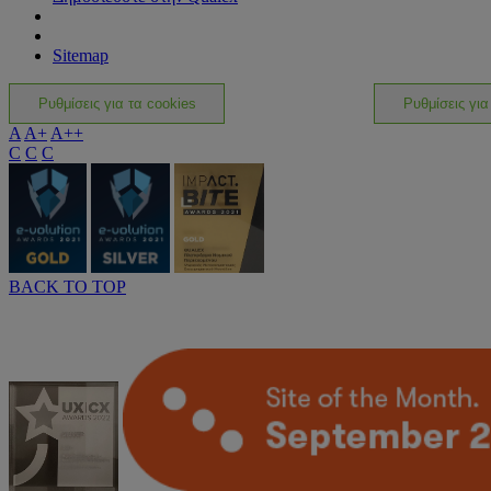
Sitemap
Ρυθμίσεις για τα cookies
Ρυθμίσεις για
A
A+
A++
C
C
C
BACK TO TOP