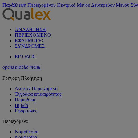
Παράβλεψη Περιεχομένου
Κεντρικό Μενού
Δευτερεύον Μενού
Σύν
ΑΝΑΖΗΤΗΣΗ
ΠΕΡΙΕΧΟΜΕΝΟ
ΕΦΑΡΜΟΓΕΣ
ΣΥΝΔΡΟΜΕΣ
ΕΙΣΟΔΟΣ
opens mobile menu
Γρήγορη Πλοήγηση
Δωρεάν Περιεχόμενο
Έγγραφα επικαιρότητας
Περιοδικά
Βιβλία
Εφαρμογές
Περιεχόμενο
Νομοθεσία
Νομολογία