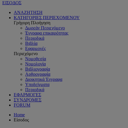
ΕΙΣΟΔΟΣ
ΑΝΑΖΗΤΗΣΗ
ΚΑΤΗΓΟΡΙΕΣ ΠΕΡΙΕΧΟΜΕΝΟΥ
Γρήγορη Πλοήγηση
Δωρεάν Περιεχόμενο
Έγγραφα επικαιρότητας
Περιοδικά
Βιβλία
Εφαρμογές
Περιεχόμενο
Νομοθεσία
Νομολογία
Βιβλιογραφία
Αρθρογραφία
Διοικητικά Έγγραφα
Υποδείγματα
Περιοδικά
ΕΦΑΡΜΟΓΕΣ
ΣΥΝΔΡΟΜΕΣ
FORUM
Home
Είσοδος