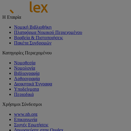
Η Εταιρία
Νομική Βιβλιοθήκη
Πλατφόρμα Νομικού Περιεχομένου
Βραβεία & Πιστοποιήσεις
Πακέτα Συνδρομών
Κατηγορίες Περιεχομένου
Νομοθεσία
Νομολογία
Βιβλιογραφία
Αρθρογραφία
Διοικητικά Έγγραφα
Υποδείγματα
Περιοδικά
Χρήσιμοι Σύνδεσμοι
www.nb.org
Επικοινωνία
Συχνές Ερωτήσεις
Δημοσιεύστε στην Qualex