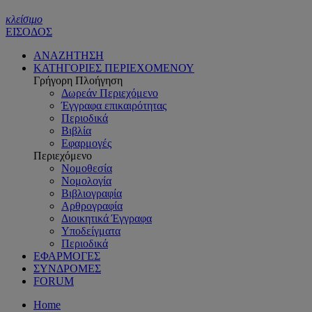
κλείσιμο
ΕΙΣΟΔΟΣ
ΑΝΑΖΗΤΗΣΗ
ΚΑΤΗΓΟΡΙΕΣ ΠΕΡΙΕΧΟΜΕΝΟΥ
Γρήγορη Πλοήγηση
Δωρεάν Περιεχόμενο
Έγγραφα επικαιρότητας
Περιοδικά
Βιβλία
Εφαρμογές
Περιεχόμενο
Νομοθεσία
Νομολογία
Βιβλιογραφία
Αρθρογραφία
Διοικητικά Έγγραφα
Υποδείγματα
Περιοδικά
ΕΦΑΡΜΟΓΕΣ
ΣΥΝΔΡΟΜΕΣ
FORUM
Home