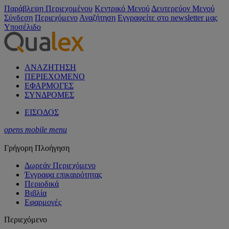
Παράβλεψη Περιεχομένου
Κεντρικό Μενού
Δευτερεύον Μενού
Σύνδεση
Περιεχόμενο
Αναζήτηση
Εγγραφείτε στο newsletter μας
Υποσέλιδο
ΑΝΑΖΗΤΗΣΗ
ΠΕΡΙΕΧΟΜΕΝΟ
ΕΦΑΡΜΟΓΕΣ
ΣΥΝΔΡΟΜΕΣ
ΕΙΣΟΔΟΣ
opens mobile menu
Γρήγορη Πλοήγηση
Δωρεάν Περιεχόμενο
Έγγραφα επικαιρότητας
Περιοδικά
Βιβλία
Εφαρμογές
Περιεχόμενο