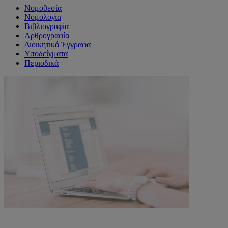
Νομοθεσία
Νομολογία
Βιβλιογραφία
Αρθρογραφία
Διοικητικά Έγγραφα
Υποδείγματα
Περιοδικά