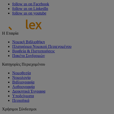
follow us on Facebook
follow us on LinkedIn
follow us on youtube
Η Εταιρία
Νομική Βιβλιοθήκη
Πλατφόρμα Νομικού Περιεχομένου
Βραβεία & Πιστοποιήσεις
Πακέτα Συνδρομών
Κατηγορίες Περιεχομένου
Νομοθεσία
Νομολογία
Βιβλιογραφία
Αρθρογραφία
Διοικητικά Έγγραφα
Υποδείγματα
Περιοδικά
Χρήσιμοι Σύνδεσμοι