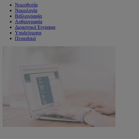
Νομοθεσία
Νομολογία
Βιβλιογραφία
Αρθρογραφία
Διοικητικά Έγγραφα
Υποδείγματα
Περιοδικά