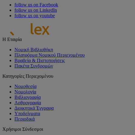
follow us on Facebook
follow us on LinkedIn
follow us on youtube
Η Εταιρία
Νομική Βιβλιοθήκη
Πλατφόρμα Νομικού Περιεχομένου
Βραβεία & Πιστοποιήσεις
Πακέτα Συνδρομών
Κατηγορίες Περιεχομένου
Νομοθεσία
Νομολογία
Βιβλιογραφία
Αρθρογραφία
Διοικητικά Έγγραφα
Υποδείγματα
Περιοδικά
Χρήσιμοι Σύνδεσμοι