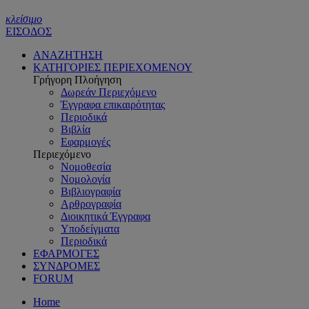
κλείσιμο
ΕΙΣΟΔΟΣ
ΑΝΑΖΗΤΗΣΗ
ΚΑΤΗΓΟΡΙΕΣ ΠΕΡΙΕΧΟΜΕΝΟΥ
Γρήγορη Πλοήγηση
Δωρεάν Περιεχόμενο
Έγγραφα επικαιρότητας
Περιοδικά
Βιβλία
Εφαρμογές
Περιεχόμενο
Νομοθεσία
Νομολογία
Βιβλιογραφία
Αρθρογραφία
Διοικητικά Έγγραφα
Υποδείγματα
Περιοδικά
ΕΦΑΡΜΟΓΕΣ
ΣΥΝΔΡΟΜΕΣ
FORUM
Home