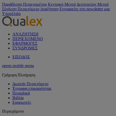
Παράβλεψη Περιεχομένου
Κεντρικό Μενού
Δευτερεύον Μενού
Σύνδεση
Περιεχόμενο
Αναζήτηση
Εγγραφείτε στο newsletter μας
Υποσέλιδο
ΑΝΑΖΗΤΗΣΗ
ΠΕΡΙΕΧΟΜΕΝΟ
ΕΦΑΡΜΟΓΕΣ
ΣΥΝΔΡΟΜΕΣ
ΕΙΣΟΔΟΣ
opens mobile menu
Γρήγορη Πλοήγηση
Δωρεάν Περιεχόμενο
Έγγραφα επικαιρότητας
Περιοδικά
Βιβλία
Εφαρμογές
Περιεχόμενο