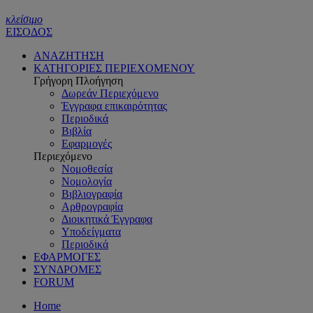
κλείσιμο
ΕΙΣΟΔΟΣ
ΑΝΑΖΗΤΗΣΗ
ΚΑΤΗΓΟΡΙΕΣ ΠΕΡΙΕΧΟΜΕΝΟΥ
Γρήγορη Πλοήγηση
Δωρεάν Περιεχόμενο
Έγγραφα επικαιρότητας
Περιοδικά
Βιβλία
Εφαρμογές
Περιεχόμενο
Νομοθεσία
Νομολογία
Βιβλιογραφία
Αρθρογραφία
Διοικητικά Έγγραφα
Υποδείγματα
Περιοδικά
ΕΦΑΡΜΟΓΕΣ
ΣΥΝΔΡΟΜΕΣ
FORUM
Home