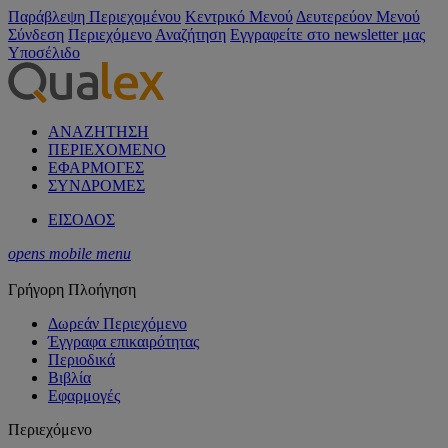
Παράβλεψη Περιεχομένου
Κεντρικό Μενού
Δευτερεύον Μενού
Σύνδεση
Περιεχόμενο
Αναζήτηση
Εγγραφείτε στο newsletter μας
Υποσέλιδο
ΑΝΑΖΗΤΗΣΗ
ΠΕΡΙΕΧΟΜΕΝΟ
ΕΦΑΡΜΟΓΕΣ
ΣΥΝΔΡΟΜΕΣ
ΕΙΣΟΔΟΣ
opens mobile menu
Γρήγορη Πλοήγηση
Δωρεάν Περιεχόμενο
Έγγραφα επικαιρότητας
Περιοδικά
Βιβλία
Εφαρμογές
Περιεχόμενο