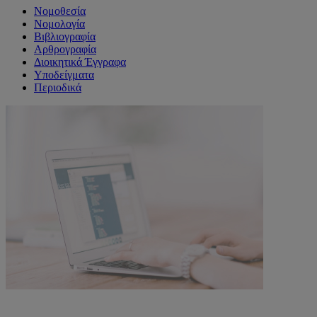
Νομοθεσία
Νομολογία
Βιβλιογραφία
Αρθρογραφία
Διοικητικά Έγγραφα
Υποδείγματα
Περιοδικά