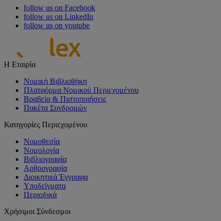
follow us on Facebook
follow us on LinkedIn
follow us on youtube
Η Εταιρία
Νομική Βιβλιοθήκη
Πλατφόρμα Νομικού Περιεχομένου
Βραβεία & Πιστοποιήσεις
Πακέτα Συνδρομών
Κατηγορίες Περιεχομένου
Νομοθεσία
Νομολογία
Βιβλιογραφία
Αρθρογραφία
Διοικητικά Έγγραφα
Υποδείγματα
Περιοδικά
Χρήσιμοι Σύνδεσμοι