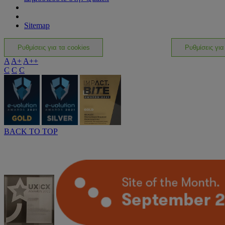
Sitemap
Ρυθμίσεις για τα cookies
Ρυθμίσεις για
A
A+
A++
C
C
C
BACK TO TOP