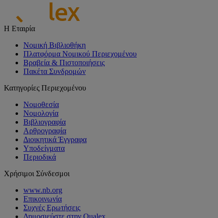
Η Εταιρία
Νομική Βιβλιοθήκη
Πλατφόρμα Νομικού Περιεχομένου
Βραβεία & Πιστοποιήσεις
Πακέτα Συνδρομών
Κατηγορίες Περιεχομένου
Νομοθεσία
Νομολογία
Βιβλιογραφία
Αρθρογραφία
Διοικητικά Έγγραφα
Υποδείγματα
Περιοδικά
Χρήσιμοι Σύνδεσμοι
www.nb.org
Επικοινωνία
Συχνές Ερωτήσεις
Δημοσιεύστε στην Qualex