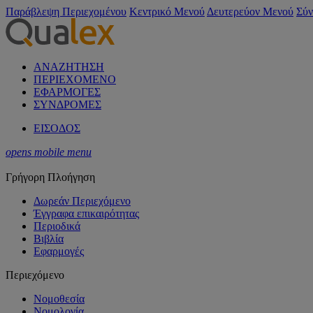
Παράβλεψη Περιεχομένου
Κεντρικό Μενού
Δευτερεύον Μενού
Σύν
ΑΝΑΖΗΤΗΣΗ
ΠΕΡΙΕΧΟΜΕΝΟ
ΕΦΑΡΜΟΓΕΣ
ΣΥΝΔΡΟΜΕΣ
ΕΙΣΟΔΟΣ
opens mobile menu
Γρήγορη Πλοήγηση
Δωρεάν Περιεχόμενο
Έγγραφα επικαιρότητας
Περιοδικά
Βιβλία
Εφαρμογές
Περιεχόμενο
Νομοθεσία
Νομολογία