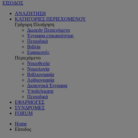
ΕΙΣΟΔΟΣ
ΑΝΑΖΗΤΗΣΗ
ΚΑΤΗΓΟΡΙΕΣ ΠΕΡΙΕΧΟΜΕΝΟΥ
Γρήγορη Πλοήγηση
Δωρεάν Περιεχόμενο
Έγγραφα επικαιρότητας
Περιοδικά
Βιβλία
Εφαρμογές
Περιεχόμενο
Νομοθεσία
Νομολογία
Βιβλιογραφία
Αρθρογραφία
Διοικητικά Έγγραφα
Υποδείγματα
Περιοδικά
ΕΦΑΡΜΟΓΕΣ
ΣΥΝΔΡΟΜΕΣ
FORUM
Home
Είσοδος