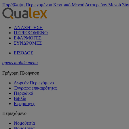
Παράβλεψη Περιεχομένου
Κεντρικό Μενού
Δευτερεύον Μενού
Σύν
ΑΝΑΖΗΤΗΣΗ
ΠΕΡΙΕΧΟΜΕΝΟ
ΕΦΑΡΜΟΓΕΣ
ΣΥΝΔΡΟΜΕΣ
ΕΙΣΟΔΟΣ
opens mobile menu
Γρήγορη Πλοήγηση
Δωρεάν Περιεχόμενο
Έγγραφα επικαιρότητας
Περιοδικά
Βιβλία
Εφαρμογές
Περιεχόμενο
Νομοθεσία
Νομολογία