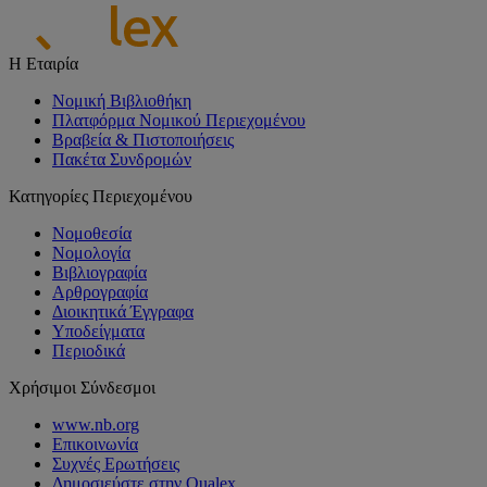
Η Εταιρία
Νομική Βιβλιοθήκη
Πλατφόρμα Νομικού Περιεχομένου
Βραβεία & Πιστοποιήσεις
Πακέτα Συνδρομών
Κατηγορίες Περιεχομένου
Νομοθεσία
Νομολογία
Βιβλιογραφία
Αρθρογραφία
Διοικητικά Έγγραφα
Υποδείγματα
Περιοδικά
Χρήσιμοι Σύνδεσμοι
www.nb.org
Επικοινωνία
Συχνές Ερωτήσεις
Δημοσιεύστε στην Qualex