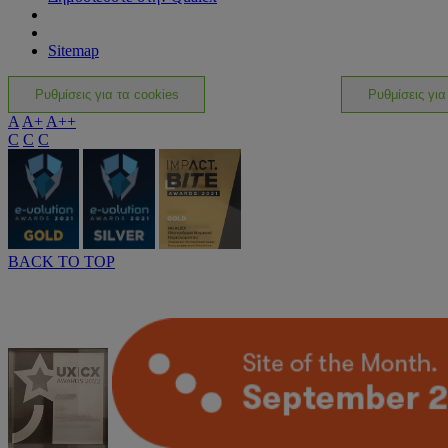
Sitemap
Ρυθμίσεις για τα cookies
Ρυθμίσεις για
A
A+
A++
C
C
C
BACK TO TOP