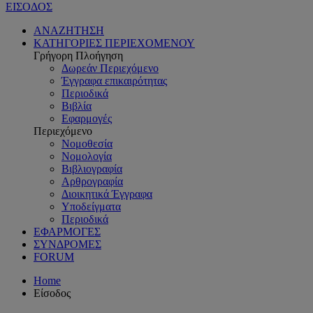
ΕΙΣΟΔΟΣ
ΑΝΑΖΗΤΗΣΗ
ΚΑΤΗΓΟΡΙΕΣ ΠΕΡΙΕΧΟΜΕΝΟΥ
Γρήγορη Πλοήγηση
Δωρεάν Περιεχόμενο
Έγγραφα επικαιρότητας
Περιοδικά
Βιβλία
Εφαρμογές
Περιεχόμενο
Νομοθεσία
Νομολογία
Βιβλιογραφία
Αρθρογραφία
Διοικητικά Έγγραφα
Υποδείγματα
Περιοδικά
ΕΦΑΡΜΟΓΕΣ
ΣΥΝΔΡΟΜΕΣ
FORUM
Home
Είσοδος