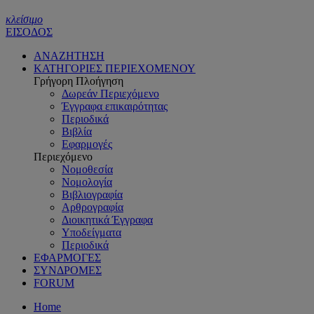
κλείσιμο
ΕΙΣΟΔΟΣ
ΑΝΑΖΗΤΗΣΗ
ΚΑΤΗΓΟΡΙΕΣ ΠΕΡΙΕΧΟΜΕΝΟΥ
Γρήγορη Πλοήγηση
Δωρεάν Περιεχόμενο
Έγγραφα επικαιρότητας
Περιοδικά
Βιβλία
Εφαρμογές
Περιεχόμενο
Νομοθεσία
Νομολογία
Βιβλιογραφία
Αρθρογραφία
Διοικητικά Έγγραφα
Υποδείγματα
Περιοδικά
ΕΦΑΡΜΟΓΕΣ
ΣΥΝΔΡΟΜΕΣ
FORUM
Home