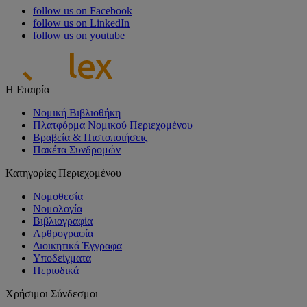
follow us on Facebook
follow us on LinkedIn
follow us on youtube
Η Εταιρία
Νομική Βιβλιοθήκη
Πλατφόρμα Νομικού Περιεχομένου
Βραβεία & Πιστοποιήσεις
Πακέτα Συνδρομών
Κατηγορίες Περιεχομένου
Νομοθεσία
Νομολογία
Βιβλιογραφία
Αρθρογραφία
Διοικητικά Έγγραφα
Υποδείγματα
Περιοδικά
Χρήσιμοι Σύνδεσμοι