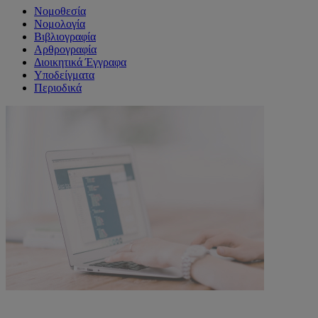
Νομοθεσία
Νομολογία
Βιβλιογραφία
Αρθρογραφία
Διοικητικά Έγγραφα
Υποδείγματα
Περιοδικά