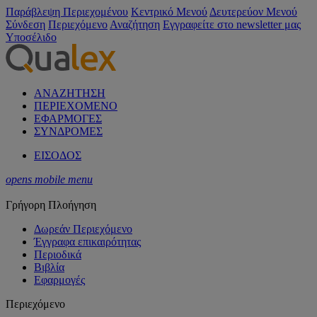
Παράβλεψη Περιεχομένου
Κεντρικό Μενού
Δευτερεύον Μενού
Σύνδεση
Περιεχόμενο
Αναζήτηση
Εγγραφείτε στο newsletter μας
Υποσέλιδο
ΑΝΑΖΗΤΗΣΗ
ΠΕΡΙΕΧΟΜΕΝΟ
ΕΦΑΡΜΟΓΕΣ
ΣΥΝΔΡΟΜΕΣ
ΕΙΣΟΔΟΣ
opens mobile menu
Γρήγορη Πλοήγηση
Δωρεάν Περιεχόμενο
Έγγραφα επικαιρότητας
Περιοδικά
Βιβλία
Εφαρμογές
Περιεχόμενο