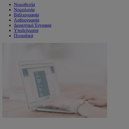
Νομοθεσία
Νομολογία
Βιβλιογραφία
Αρθρογραφία
Διοικητικά Έγγραφα
Υποδείγματα
Περιοδικά