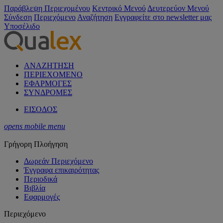
Παράβλεψη Περιεχομένου
Κεντρικό Μενού
Δευτερεύον Μενού
Σύνδεση
Περιεχόμενο
Αναζήτηση
Εγγραφείτε στο newsletter μας
Υποσέλιδο
ΑΝΑΖΗΤΗΣΗ
ΠΕΡΙΕΧΟΜΕΝΟ
ΕΦΑΡΜΟΓΕΣ
ΣΥΝΔΡΟΜΕΣ
ΕΙΣΟΔΟΣ
opens mobile menu
Γρήγορη Πλοήγηση
Δωρεάν Περιεχόμενο
Έγγραφα επικαιρότητας
Περιοδικά
Βιβλία
Εφαρμογές
Περιεχόμενο