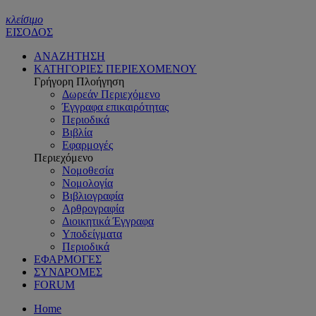
κλείσιμο
ΕΙΣΟΔΟΣ
ΑΝΑΖΗΤΗΣΗ
ΚΑΤΗΓΟΡΙΕΣ ΠΕΡΙΕΧΟΜΕΝΟΥ
Γρήγορη Πλοήγηση
Δωρεάν Περιεχόμενο
Έγγραφα επικαιρότητας
Περιοδικά
Βιβλία
Εφαρμογές
Περιεχόμενο
Νομοθεσία
Νομολογία
Βιβλιογραφία
Αρθρογραφία
Διοικητικά Έγγραφα
Υποδείγματα
Περιοδικά
ΕΦΑΡΜΟΓΕΣ
ΣΥΝΔΡΟΜΕΣ
FORUM
Home