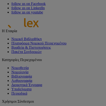
follow us on Facebook
follow us on LinkedIn
follow us on youtube
Η Εταιρία
Νομική Βιβλιοθήκη
Πλατφόρμα Νομικού Περιεχομένου
Βραβεία & Πιστοποιήσεις
Πακέτα Συνδρομών
Κατηγορίες Περιεχομένου
Νομοθεσία
Νομολογία
Βιβλιογραφία
Αρθρογραφία
Διοικητικά Έγγραφα
Υποδείγματα
Περιοδικά
Χρήσιμοι Σύνδεσμοι