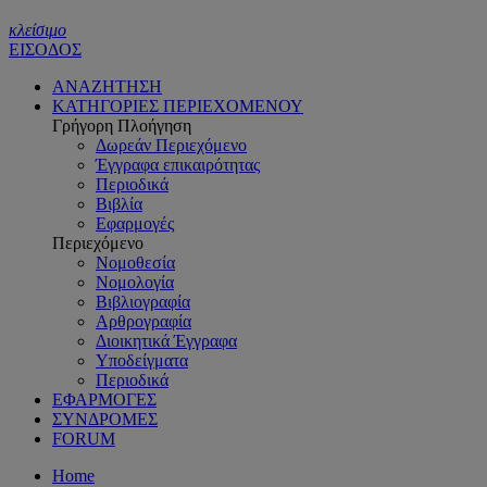
κλείσιμο
ΕΙΣΟΔΟΣ
ΑΝΑΖΗΤΗΣΗ
ΚΑΤΗΓΟΡΙΕΣ ΠΕΡΙΕΧΟΜΕΝΟΥ
Γρήγορη Πλοήγηση
Δωρεάν Περιεχόμενο
Έγγραφα επικαιρότητας
Περιοδικά
Βιβλία
Εφαρμογές
Περιεχόμενο
Νομοθεσία
Νομολογία
Βιβλιογραφία
Αρθρογραφία
Διοικητικά Έγγραφα
Υποδείγματα
Περιοδικά
ΕΦΑΡΜΟΓΕΣ
ΣΥΝΔΡΟΜΕΣ
FORUM
Home