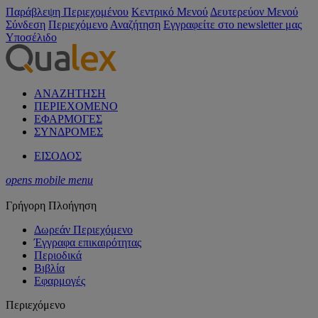
Παράβλεψη Περιεχομένου
Κεντρικό Μενού
Δευτερεύον Μενού
Σύνδεση
Περιεχόμενο
Αναζήτηση
Εγγραφείτε στο newsletter μας
Υποσέλιδο
ΑΝΑΖΗΤΗΣΗ
ΠΕΡΙΕΧΟΜΕΝΟ
ΕΦΑΡΜΟΓΕΣ
ΣΥΝΔΡΟΜΕΣ
ΕΙΣΟΔΟΣ
opens mobile menu
Γρήγορη Πλοήγηση
Δωρεάν Περιεχόμενο
Έγγραφα επικαιρότητας
Περιοδικά
Βιβλία
Εφαρμογές
Περιεχόμενο