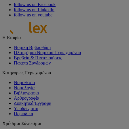
follow us on Facebook
follow us on LinkedIn
follow us on youtube
Η Εταιρία
Νομική Βιβλιοθήκη
Πλατφόρμα Νομικού Περιεχομένου
Βραβεία & Πιστοποιήσεις
Πακέτα Συνδρομών
Κατηγορίες Περιεχομένου
Νομοθεσία
Νομολογία
Βιβλιογραφία
Αρθρογραφία
Διοικητικά Έγγραφα
Υποδείγματα
Περιοδικά
Χρήσιμοι Σύνδεσμοι