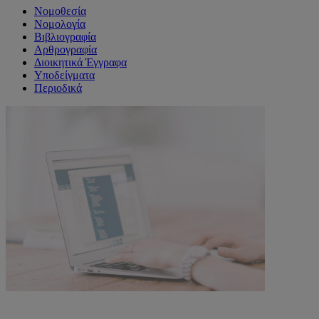
Νομοθεσία
Νομολογία
Βιβλιογραφία
Αρθρογραφία
Διοικητικά Έγγραφα
Υποδείγματα
Περιοδικά