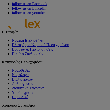
follow us on Facebook
follow us on LinkedIn
follow us on youtube
Η Εταιρία
Νομική Βιβλιοθήκη
Πλατφόρμα Νομικού Περιεχομένου
Βραβεία & Πιστοποιήσεις
Πακέτα Συνδρομών
Κατηγορίες Περιεχομένου
Νομοθεσία
Νομολογία
Βιβλιογραφία
Αρθρογραφία
Διοικητικά Έγγραφα
Υποδείγματα
Περιοδικά
Χρήσιμοι Σύνδεσμοι