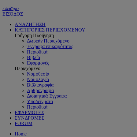
κλείσιμο
ΕΙΣΟΔΟΣ
ΑΝΑΖΗΤΗΣΗ
ΚΑΤΗΓΟΡΙΕΣ ΠΕΡΙΕΧΟΜΕΝΟΥ
Γρήγορη Πλοήγηση
Δωρεάν Περιεχόμενο
Έγγραφα επικαιρότητας
Περιοδικά
Βιβλία
Εφαρμογές
Περιεχόμενο
Νομοθεσία
Νομολογία
Βιβλιογραφία
Αρθρογραφία
Διοικητικά Έγγραφα
Υποδείγματα
Περιοδικά
ΕΦΑΡΜΟΓΕΣ
ΣΥΝΔΡΟΜΕΣ
FORUM
Home