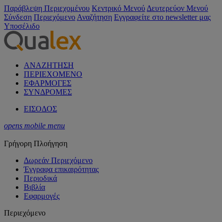
Παράβλεψη Περιεχομένου
Κεντρικό Μενού
Δευτερεύον Μενού
Σύνδεση
Περιεχόμενο
Αναζήτηση
Εγγραφείτε στο newsletter μας
Υποσέλιδο
ΑΝΑΖΗΤΗΣΗ
ΠΕΡΙΕΧΟΜΕΝΟ
ΕΦΑΡΜΟΓΕΣ
ΣΥΝΔΡΟΜΕΣ
ΕΙΣΟΔΟΣ
opens mobile menu
Γρήγορη Πλοήγηση
Δωρεάν Περιεχόμενο
Έγγραφα επικαιρότητας
Περιοδικά
Βιβλία
Εφαρμογές
Περιεχόμενο