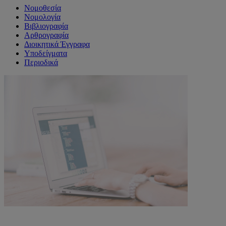
Νομοθεσία
Νομολογία
Βιβλιογραφία
Αρθρογραφία
Διοικητικά Έγγραφα
Υποδείγματα
Περιοδικά