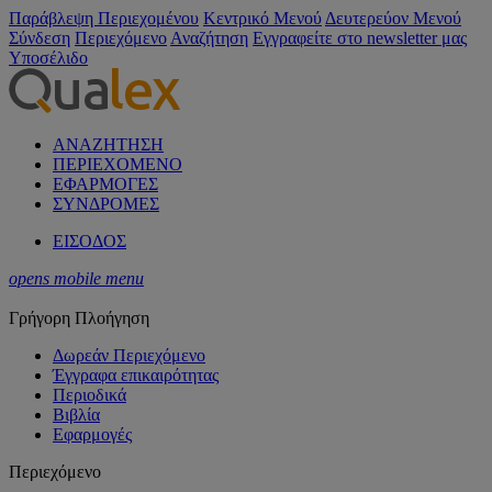
Παράβλεψη Περιεχομένου
Κεντρικό Μενού
Δευτερεύον Μενού
Σύνδεση
Περιεχόμενο
Αναζήτηση
Εγγραφείτε στο newsletter μας
Υποσέλιδο
ΑΝΑΖΗΤΗΣΗ
ΠΕΡΙΕΧΟΜΕΝΟ
ΕΦΑΡΜΟΓΕΣ
ΣΥΝΔΡΟΜΕΣ
ΕΙΣΟΔΟΣ
opens mobile menu
Γρήγορη Πλοήγηση
Δωρεάν Περιεχόμενο
Έγγραφα επικαιρότητας
Περιοδικά
Βιβλία
Εφαρμογές
Περιεχόμενο