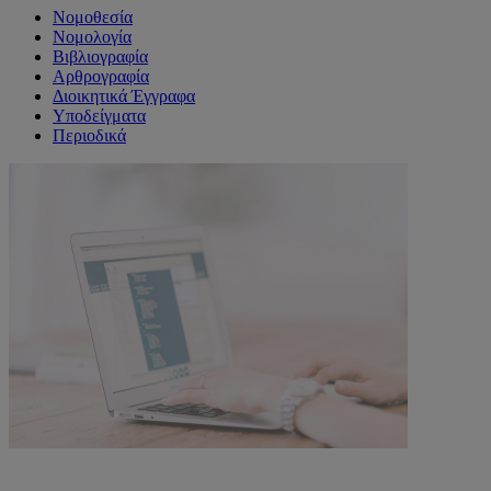
Νομοθεσία
Νομολογία
Βιβλιογραφία
Αρθρογραφία
Διοικητικά Έγγραφα
Υποδείγματα
Περιοδικά