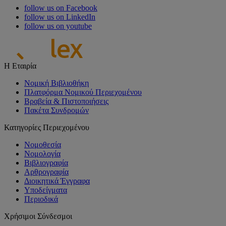
follow us on Facebook
follow us on LinkedIn
follow us on youtube
Η Εταιρία
Νομική Βιβλιοθήκη
Πλατφόρμα Νομικού Περιεχομένου
Βραβεία & Πιστοποιήσεις
Πακέτα Συνδρομών
Κατηγορίες Περιεχομένου
Νομοθεσία
Νομολογία
Βιβλιογραφία
Αρθρογραφία
Διοικητικά Έγγραφα
Υποδείγματα
Περιοδικά
Χρήσιμοι Σύνδεσμοι