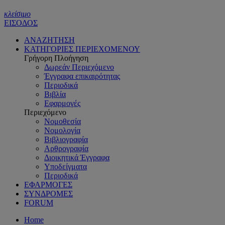
κλείσιμο
ΕΙΣΟΔΟΣ
ΑΝΑΖΗΤΗΣΗ
ΚΑΤΗΓΟΡΙΕΣ ΠΕΡΙΕΧΟΜΕΝΟΥ
Γρήγορη Πλοήγηση
Δωρεάν Περιεχόμενο
Έγγραφα επικαιρότητας
Περιοδικά
Βιβλία
Εφαρμογές
Περιεχόμενο
Νομοθεσία
Νομολογία
Βιβλιογραφία
Αρθρογραφία
Διοικητικά Έγγραφα
Υποδείγματα
Περιοδικά
ΕΦΑΡΜΟΓΕΣ
ΣΥΝΔΡΟΜΕΣ
FORUM
Home