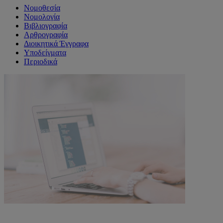
Νομοθεσία
Νομολογία
Βιβλιογραφία
Αρθρογραφία
Διοικητικά Έγγραφα
Υποδείγματα
Περιοδικά