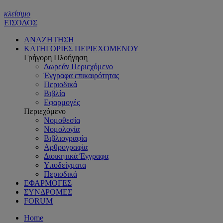
κλείσιμο
ΕΙΣΟΔΟΣ
ΑΝΑΖΗΤΗΣΗ
ΚΑΤΗΓΟΡΙΕΣ ΠΕΡΙΕΧΟΜΕΝΟΥ
Γρήγορη Πλοήγηση
Δωρεάν Περιεχόμενο
Έγγραφα επικαιρότητας
Περιοδικά
Βιβλία
Εφαρμογές
Περιεχόμενο
Νομοθεσία
Νομολογία
Βιβλιογραφία
Αρθρογραφία
Διοικητικά Έγγραφα
Υποδείγματα
Περιοδικά
ΕΦΑΡΜΟΓΕΣ
ΣΥΝΔΡΟΜΕΣ
FORUM
Home