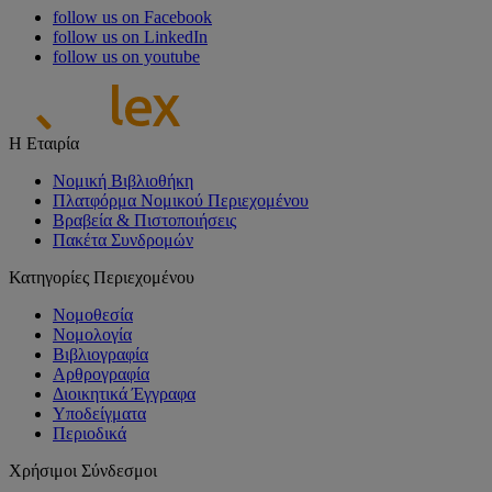
follow us on Facebook
follow us on LinkedIn
follow us on youtube
Η Εταιρία
Νομική Βιβλιοθήκη
Πλατφόρμα Νομικού Περιεχομένου
Βραβεία & Πιστοποιήσεις
Πακέτα Συνδρομών
Κατηγορίες Περιεχομένου
Νομοθεσία
Νομολογία
Βιβλιογραφία
Αρθρογραφία
Διοικητικά Έγγραφα
Υποδείγματα
Περιοδικά
Χρήσιμοι Σύνδεσμοι