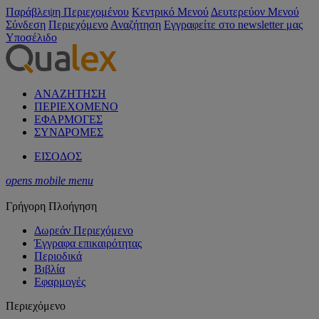
Παράβλεψη Περιεχομένου
Κεντρικό Μενού
Δευτερεύον Μενού
Σύνδεση
Περιεχόμενο
Αναζήτηση
Εγγραφείτε στο newsletter μας
Υποσέλιδο
ΑΝΑΖΗΤΗΣΗ
ΠΕΡΙΕΧΟΜΕΝΟ
ΕΦΑΡΜΟΓΕΣ
ΣΥΝΔΡΟΜΕΣ
ΕΙΣΟΔΟΣ
opens mobile menu
Γρήγορη Πλοήγηση
Δωρεάν Περιεχόμενο
Έγγραφα επικαιρότητας
Περιοδικά
Βιβλία
Εφαρμογές
Περιεχόμενο