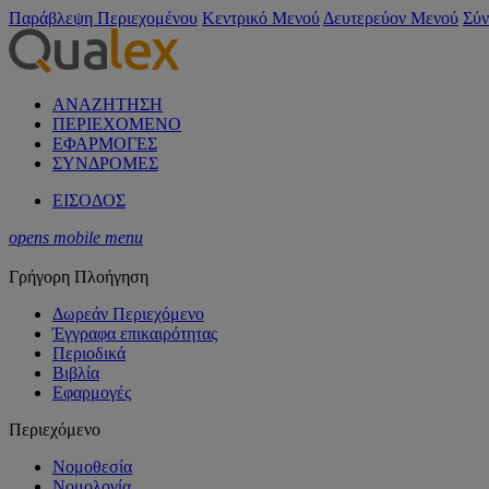
Παράβλεψη Περιεχομένου
Κεντρικό Μενού
Δευτερεύον Μενού
Σύν
ΑΝΑΖΗΤΗΣΗ
ΠΕΡΙΕΧΟΜΕΝΟ
ΕΦΑΡΜΟΓΕΣ
ΣΥΝΔΡΟΜΕΣ
ΕΙΣΟΔΟΣ
opens mobile menu
Γρήγορη Πλοήγηση
Δωρεάν Περιεχόμενο
Έγγραφα επικαιρότητας
Περιοδικά
Βιβλία
Εφαρμογές
Περιεχόμενο
Νομοθεσία
Νομολογία