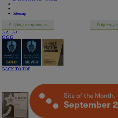
Sitemap
Ρυθμίσεις για τα cookies
Ρυθμίσεις για
A
A+
A++
C
C
C
BACK TO TOP