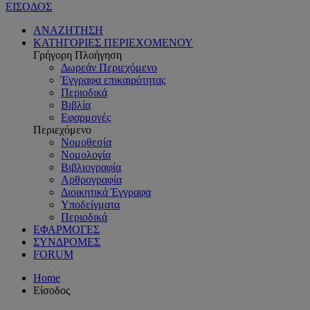
ΕΙΣΟΔΟΣ
ΑΝΑΖΗΤΗΣΗ
ΚΑΤΗΓΟΡΙΕΣ ΠΕΡΙΕΧΟΜΕΝΟΥ
Γρήγορη Πλοήγηση
Δωρεάν Περιεχόμενο
Έγγραφα επικαιρότητας
Περιοδικά
Βιβλία
Εφαρμογές
Περιεχόμενο
Νομοθεσία
Νομολογία
Βιβλιογραφία
Αρθρογραφία
Διοικητικά Έγγραφα
Υποδείγματα
Περιοδικά
ΕΦΑΡΜΟΓΕΣ
ΣΥΝΔΡΟΜΕΣ
FORUM
Home
Είσοδος