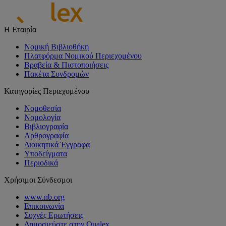
Η Εταιρία
Νομική Βιβλιοθήκη
Πλατφόρμα Νομικού Περιεχομένου
Βραβεία & Πιστοποιήσεις
Πακέτα Συνδρομών
Κατηγορίες Περιεχομένου
Νομοθεσία
Νομολογία
Βιβλιογραφία
Αρθρογραφία
Διοικητικά Έγγραφα
Υποδείγματα
Περιοδικά
Χρήσιμοι Σύνδεσμοι
www.nb.org
Επικοινωνία
Συχνές Ερωτήσεις
Δημοσιεύστε στην Qualex