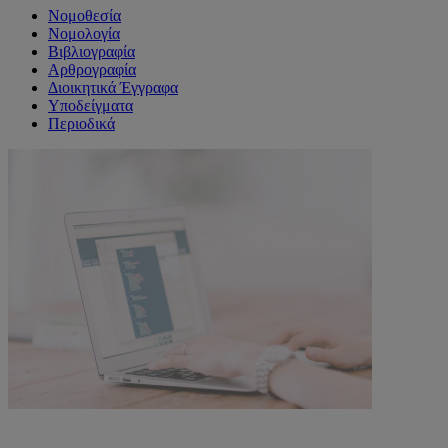
Νομοθεσία
Νομολογία
Βιβλιογραφία
Αρθρογραφία
Διοικητικά Έγγραφα
Υποδείγματα
Περιοδικά