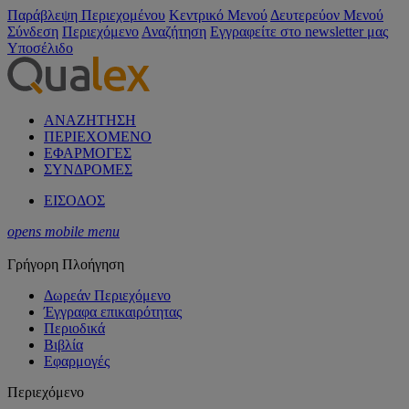
Παράβλεψη Περιεχομένου
Κεντρικό Μενού
Δευτερεύον Μενού
Σύνδεση
Περιεχόμενο
Αναζήτηση
Εγγραφείτε στο newsletter μας
Υποσέλιδο
ΑΝΑΖΗΤΗΣΗ
ΠΕΡΙΕΧΟΜΕΝΟ
ΕΦΑΡΜΟΓΕΣ
ΣΥΝΔΡΟΜΕΣ
ΕΙΣΟΔΟΣ
opens mobile menu
Γρήγορη Πλοήγηση
Δωρεάν Περιεχόμενο
Έγγραφα επικαιρότητας
Περιοδικά
Βιβλία
Εφαρμογές
Περιεχόμενο