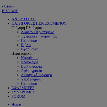
κλείσιμο
ΕΙΣΟΔΟΣ
ΑΝΑΖΗΤΗΣΗ
ΚΑΤΗΓΟΡΙΕΣ ΠΕΡΙΕΧΟΜΕΝΟΥ
Γρήγορη Πλοήγηση
Δωρεάν Περιεχόμενο
Έγγραφα επικαιρότητας
Περιοδικά
Βιβλία
Εφαρμογές
Περιεχόμενο
Νομοθεσία
Νομολογία
Βιβλιογραφία
Αρθρογραφία
Διοικητικά Έγγραφα
Υποδείγματα
Περιοδικά
ΕΦΑΡΜΟΓΕΣ
ΣΥΝΔΡΟΜΕΣ
FORUM
Home