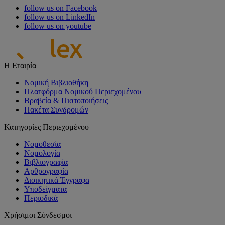
follow us on Facebook
follow us on LinkedIn
follow us on youtube
Η Εταιρία
Νομική Βιβλιοθήκη
Πλατφόρμα Νομικού Περιεχομένου
Βραβεία & Πιστοποιήσεις
Πακέτα Συνδρομών
Κατηγορίες Περιεχομένου
Νομοθεσία
Νομολογία
Βιβλιογραφία
Αρθρογραφία
Διοικητικά Έγγραφα
Υποδείγματα
Περιοδικά
Χρήσιμοι Σύνδεσμοι