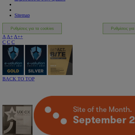
Sitemap
Ρυθμίσεις για τα cookies
Ρυθμίσεις για
A
A+
A++
C
C
C
BACK TO TOP