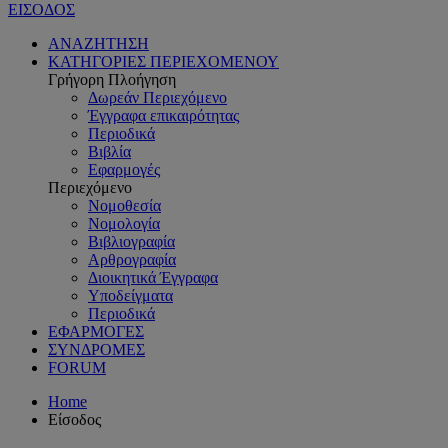
ΕΙΣΟΔΟΣ
ΑΝΑΖΗΤΗΣΗ
ΚΑΤΗΓΟΡΙΕΣ ΠΕΡΙΕΧΟΜΕΝΟΥ
Γρήγορη Πλοήγηση
Δωρεάν Περιεχόμενο
Έγγραφα επικαιρότητας
Περιοδικά
Βιβλία
Εφαρμογές
Περιεχόμενο
Νομοθεσία
Νομολογία
Βιβλιογραφία
Αρθρογραφία
Διοικητικά Έγγραφα
Υποδείγματα
Περιοδικά
ΕΦΑΡΜΟΓΕΣ
ΣΥΝΔΡΟΜΕΣ
FORUM
Home
Είσοδος