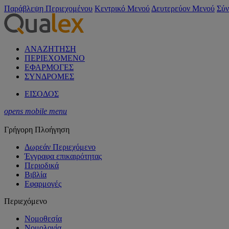
Παράβλεψη Περιεχομένου
Κεντρικό Μενού
Δευτερεύον Μενού
Σύν
ΑΝΑΖΗΤΗΣΗ
ΠΕΡΙΕΧΟΜΕΝΟ
ΕΦΑΡΜΟΓΕΣ
ΣΥΝΔΡΟΜΕΣ
ΕΙΣΟΔΟΣ
opens mobile menu
Γρήγορη Πλοήγηση
Δωρεάν Περιεχόμενο
Έγγραφα επικαιρότητας
Περιοδικά
Βιβλία
Εφαρμογές
Περιεχόμενο
Νομοθεσία
Νομολογία