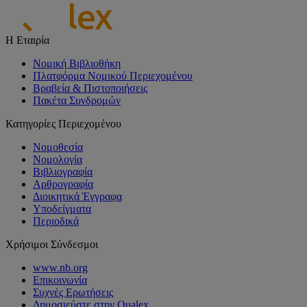
Η Εταιρία
Νομική Βιβλιοθήκη
Πλατφόρμα Νομικού Περιεχομένου
Βραβεία & Πιστοποιήσεις
Πακέτα Συνδρομών
Κατηγορίες Περιεχομένου
Νομοθεσία
Νομολογία
Βιβλιογραφία
Αρθρογραφία
Διοικητικά Έγγραφα
Υποδείγματα
Περιοδικά
Χρήσιμοι Σύνδεσμοι
www.nb.org
Επικοινωνία
Συχνές Ερωτήσεις
Δημοσιεύστε στην Qualex