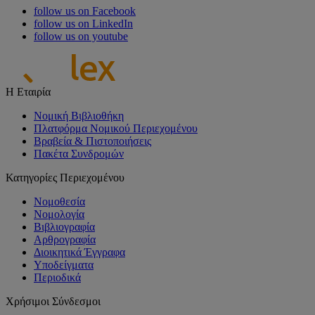
follow us on Facebook
follow us on LinkedIn
follow us on youtube
Η Εταιρία
Νομική Βιβλιοθήκη
Πλατφόρμα Νομικού Περιεχομένου
Βραβεία & Πιστοποιήσεις
Πακέτα Συνδρομών
Κατηγορίες Περιεχομένου
Νομοθεσία
Νομολογία
Βιβλιογραφία
Αρθρογραφία
Διοικητικά Έγγραφα
Υποδείγματα
Περιοδικά
Χρήσιμοι Σύνδεσμοι