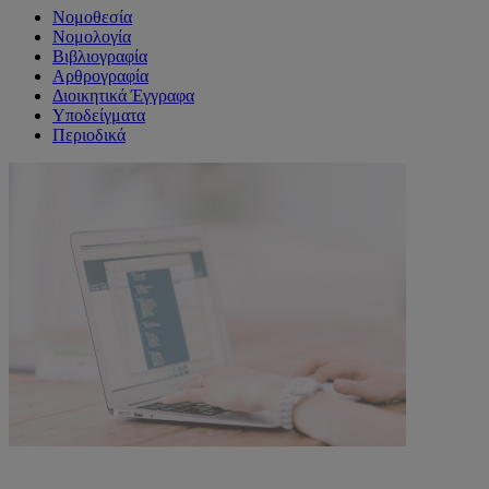
Νομοθεσία
Νομολογία
Βιβλιογραφία
Αρθρογραφία
Διοικητικά Έγγραφα
Υποδείγματα
Περιοδικά