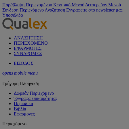
Παράβλεψη Περιεχομένου
Κεντρικό Μενού
Δευτερεύον Μενού
Σύνδεση
Περιεχόμενο
Αναζήτηση
Εγγραφείτε στο newsletter μας
Υποσέλιδο
ΑΝΑΖΗΤΗΣΗ
ΠΕΡΙΕΧΟΜΕΝΟ
ΕΦΑΡΜΟΓΕΣ
ΣΥΝΔΡΟΜΕΣ
ΕΙΣΟΔΟΣ
opens mobile menu
Γρήγορη Πλοήγηση
Δωρεάν Περιεχόμενο
Έγγραφα επικαιρότητας
Περιοδικά
Βιβλία
Εφαρμογές
Περιεχόμενο