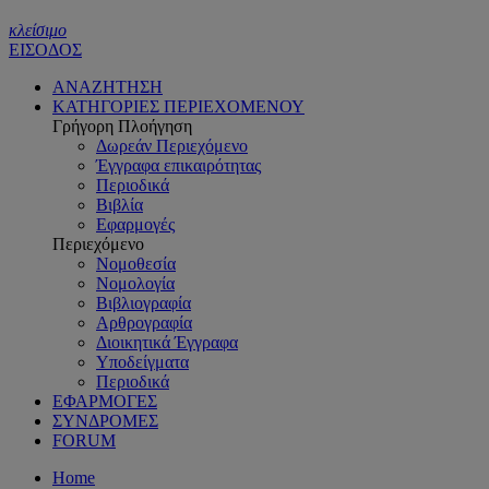
κλείσιμο
ΕΙΣΟΔΟΣ
ΑΝΑΖΗΤΗΣΗ
ΚΑΤΗΓΟΡΙΕΣ ΠΕΡΙΕΧΟΜΕΝΟΥ
Γρήγορη Πλοήγηση
Δωρεάν Περιεχόμενο
Έγγραφα επικαιρότητας
Περιοδικά
Βιβλία
Εφαρμογές
Περιεχόμενο
Νομοθεσία
Νομολογία
Βιβλιογραφία
Αρθρογραφία
Διοικητικά Έγγραφα
Υποδείγματα
Περιοδικά
ΕΦΑΡΜΟΓΕΣ
ΣΥΝΔΡΟΜΕΣ
FORUM
Home