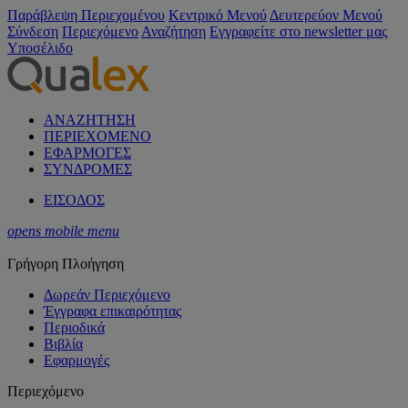
Παράβλεψη Περιεχομένου
Κεντρικό Μενού
Δευτερεύον Μενού
Σύνδεση
Περιεχόμενο
Αναζήτηση
Εγγραφείτε στο newsletter μας
Υποσέλιδο
ΑΝΑΖΗΤΗΣΗ
ΠΕΡΙΕΧΟΜΕΝΟ
ΕΦΑΡΜΟΓΕΣ
ΣΥΝΔΡΟΜΕΣ
ΕΙΣΟΔΟΣ
opens mobile menu
Γρήγορη Πλοήγηση
Δωρεάν Περιεχόμενο
Έγγραφα επικαιρότητας
Περιοδικά
Βιβλία
Εφαρμογές
Περιεχόμενο