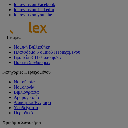
follow us on Facebook
follow us on LinkedIn
follow us on youtube
Η Εταιρία
Νομική Βιβλιοθήκη
Πλατφόρμα Νομικού Περιεχομένου
Βραβεία & Πιστοποιήσεις
Πακέτα Συνδρομών
Κατηγορίες Περιεχομένου
Νομοθεσία
Νομολογία
Βιβλιογραφία
Αρθρογραφία
Διοικητικά Έγγραφα
Υποδείγματα
Περιοδικά
Χρήσιμοι Σύνδεσμοι