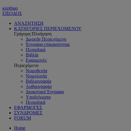
κλείσιμο
ΕΙΣΟΔΟΣ
ΑΝΑΖΗΤΗΣΗ
ΚΑΤΗΓΟΡΙΕΣ ΠΕΡΙΕΧΟΜΕΝΟΥ
Γρήγορη Πλοήγηση
Δωρεάν Περιεχόμενο
Έγγραφα επικαιρότητας
Περιοδικά
Βιβλία
Εφαρμογές
Περιεχόμενο
Νομοθεσία
Νομολογία
Βιβλιογραφία
Αρθρογραφία
Διοικητικά Έγγραφα
Υποδείγματα
Περιοδικά
ΕΦΑΡΜΟΓΕΣ
ΣΥΝΔΡΟΜΕΣ
FORUM
Home