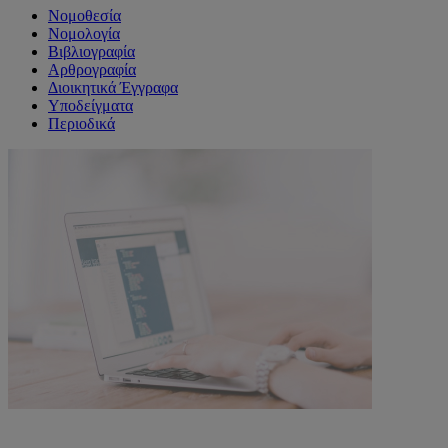
Νομοθεσία
Νομολογία
Βιβλιογραφία
Αρθρογραφία
Διοικητικά Έγγραφα
Υποδείγματα
Περιοδικά