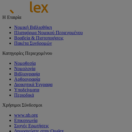
Η Εταιρία
Νομική Βιβλιοθήκη
Πλατφόρμα Νομικού Περιεχομένου
Βραβεία & Πιστοποιήσεις
Πακέτα Συνδρομών
Κατηγορίες Περιεχομένου
Νομοθεσία
Νομολογία
Βιβλιογραφία
Αρθρογραφία
Διοικητικά Έγγραφα
Υποδείγματα
Περιοδικά
Χρήσιμοι Σύνδεσμοι
www.nb.org
Επικοινωνία
Συχνές Ερωτήσεις
Δημοσιεύστε στην Qualex