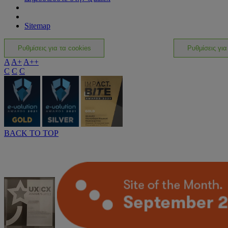
Sitemap
Ρυθμίσεις για τα cookies
Ρυθμίσεις για
A
A+
A++
C
C
C
BACK TO TOP