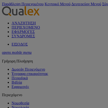
Παράβλεψη Περιεχομένου
Κεντρικό Μενού
Δευτερεύον Μενού
Σύν
ΑΝΑΖΗΤΗΣΗ
ΠΕΡΙΕΧΟΜΕΝΟ
ΕΦΑΡΜΟΓΕΣ
ΣΥΝΔΡΟΜΕΣ
ΕΙΣΟΔΟΣ
opens mobile menu
Γρήγορη Πλοήγηση
Δωρεάν Περιεχόμενο
Έγγραφα επικαιρότητας
Περιοδικά
Βιβλία
Εφαρμογές
Περιεχόμενο
Νομοθεσία
Νομολογία