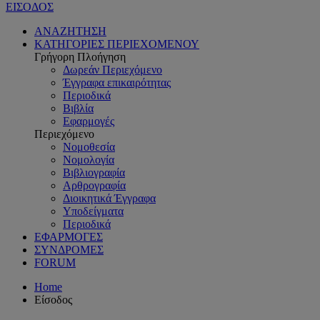
ΕΙΣΟΔΟΣ
ΑΝΑΖΗΤΗΣΗ
ΚΑΤΗΓΟΡΙΕΣ ΠΕΡΙΕΧΟΜΕΝΟΥ
Γρήγορη Πλοήγηση
Δωρεάν Περιεχόμενο
Έγγραφα επικαιρότητας
Περιοδικά
Βιβλία
Εφαρμογές
Περιεχόμενο
Νομοθεσία
Νομολογία
Βιβλιογραφία
Αρθρογραφία
Διοικητικά Έγγραφα
Υποδείγματα
Περιοδικά
ΕΦΑΡΜΟΓΕΣ
ΣΥΝΔΡΟΜΕΣ
FORUM
Home
Είσοδος