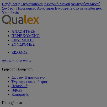
Παράβλεψη Περιεχομένου
Κεντρικό Μενού
Δευτερεύον Μενού
Σύνδεση
Περιεχόμενο
Αναζήτηση
Εγγραφείτε στο newsletter μας
Υποσέλιδο
ΑΝΑΖΗΤΗΣΗ
ΠΕΡΙΕΧΟΜΕΝΟ
ΕΦΑΡΜΟΓΕΣ
ΣΥΝΔΡΟΜΕΣ
ΕΙΣΟΔΟΣ
opens mobile menu
Γρήγορη Πλοήγηση
Δωρεάν Περιεχόμενο
Έγγραφα επικαιρότητας
Περιοδικά
Βιβλία
Εφαρμογές
Περιεχόμενο