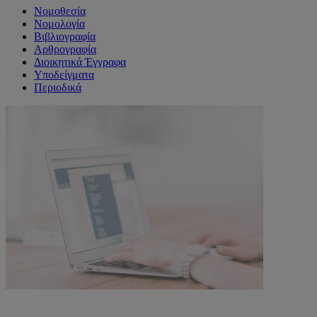
Νομοθεσία
Νομολογία
Βιβλιογραφία
Αρθρογραφία
Διοικητικά Έγγραφα
Υποδείγματα
Περιοδικά