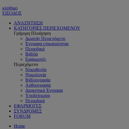
κλείσιμο
ΕΙΣΟΔΟΣ
ΑΝΑΖΗΤΗΣΗ
ΚΑΤΗΓΟΡΙΕΣ ΠΕΡΙΕΧΟΜΕΝΟΥ
Γρήγορη Πλοήγηση
Δωρεάν Περιεχόμενο
Έγγραφα επικαιρότητας
Περιοδικά
Βιβλία
Εφαρμογές
Περιεχόμενο
Νομοθεσία
Νομολογία
Βιβλιογραφία
Αρθρογραφία
Διοικητικά Έγγραφα
Υποδείγματα
Περιοδικά
ΕΦΑΡΜΟΓΕΣ
ΣΥΝΔΡΟΜΕΣ
FORUM
Home