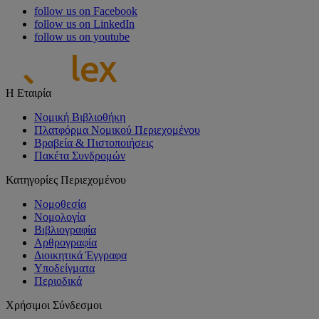
follow us on Facebook
follow us on LinkedIn
follow us on youtube
Η Εταιρία
Νομική Βιβλιοθήκη
Πλατφόρμα Νομικού Περιεχομένου
Βραβεία & Πιστοποιήσεις
Πακέτα Συνδρομών
Κατηγορίες Περιεχομένου
Νομοθεσία
Νομολογία
Βιβλιογραφία
Αρθρογραφία
Διοικητικά Έγγραφα
Υποδείγματα
Περιοδικά
Χρήσιμοι Σύνδεσμοι