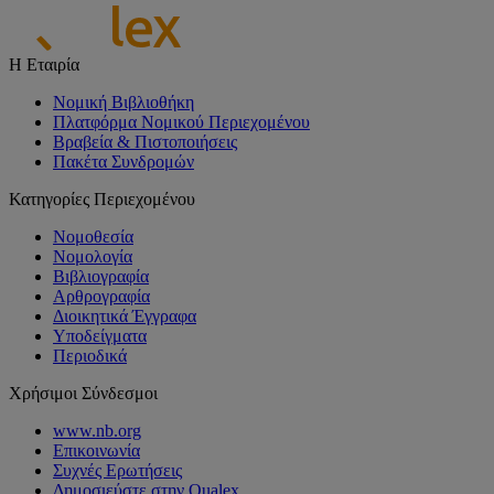
Η Εταιρία
Νομική Βιβλιοθήκη
Πλατφόρμα Νομικού Περιεχομένου
Βραβεία & Πιστοποιήσεις
Πακέτα Συνδρομών
Κατηγορίες Περιεχομένου
Νομοθεσία
Νομολογία
Βιβλιογραφία
Αρθρογραφία
Διοικητικά Έγγραφα
Υποδείγματα
Περιοδικά
Χρήσιμοι Σύνδεσμοι
www.nb.org
Επικοινωνία
Συχνές Ερωτήσεις
Δημοσιεύστε στην Qualex