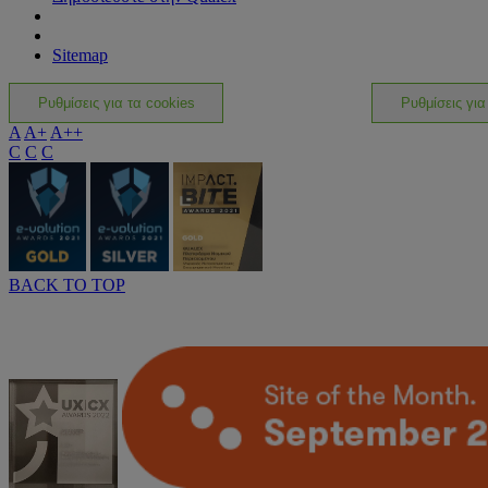
Sitemap
Ρυθμίσεις για τα cookies
Ρυθμίσεις για
A
A+
A++
C
C
C
BACK TO TOP