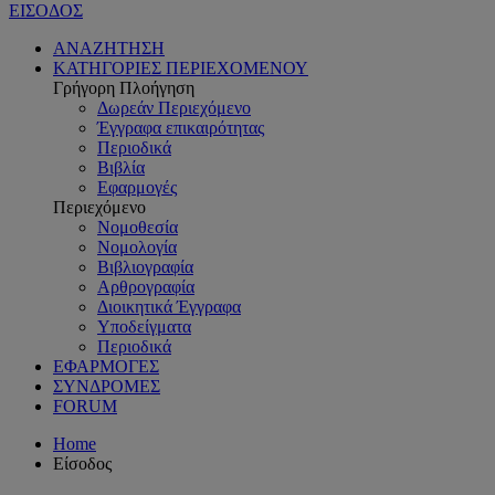
ΕΙΣΟΔΟΣ
ΑΝΑΖΗΤΗΣΗ
ΚΑΤΗΓΟΡΙΕΣ ΠΕΡΙΕΧΟΜΕΝΟΥ
Γρήγορη Πλοήγηση
Δωρεάν Περιεχόμενο
Έγγραφα επικαιρότητας
Περιοδικά
Βιβλία
Εφαρμογές
Περιεχόμενο
Νομοθεσία
Νομολογία
Βιβλιογραφία
Αρθρογραφία
Διοικητικά Έγγραφα
Υποδείγματα
Περιοδικά
ΕΦΑΡΜΟΓΕΣ
ΣΥΝΔΡΟΜΕΣ
FORUM
Home
Είσοδος