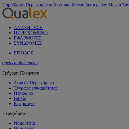
Παράβλεψη Περιεχομένου
Κεντρικό Μενού
Δευτερεύον Μενού
Σύν
ΑΝΑΖΗΤΗΣΗ
ΠΕΡΙΕΧΟΜΕΝΟ
ΕΦΑΡΜΟΓΕΣ
ΣΥΝΔΡΟΜΕΣ
ΕΙΣΟΔΟΣ
opens mobile menu
Γρήγορη Πλοήγηση
Δωρεάν Περιεχόμενο
Έγγραφα επικαιρότητας
Περιοδικά
Βιβλία
Εφαρμογές
Περιεχόμενο
Νομοθεσία
Νομολογία