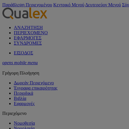
Παράβλεψη Περιεχομένου
Κεντρικό Μενού
Δευτερεύον Μενού
Σύν
ΑΝΑΖΗΤΗΣΗ
ΠΕΡΙΕΧΟΜΕΝΟ
ΕΦΑΡΜΟΓΕΣ
ΣΥΝΔΡΟΜΕΣ
ΕΙΣΟΔΟΣ
opens mobile menu
Γρήγορη Πλοήγηση
Δωρεάν Περιεχόμενο
Έγγραφα επικαιρότητας
Περιοδικά
Βιβλία
Εφαρμογές
Περιεχόμενο
Νομοθεσία
Νομολογία