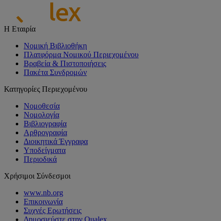
Η Εταιρία
Νομική Βιβλιοθήκη
Πλατφόρμα Νομικού Περιεχομένου
Βραβεία & Πιστοποιήσεις
Πακέτα Συνδρομών
Κατηγορίες Περιεχομένου
Νομοθεσία
Νομολογία
Βιβλιογραφία
Αρθρογραφία
Διοικητικά Έγγραφα
Υποδείγματα
Περιοδικά
Χρήσιμοι Σύνδεσμοι
www.nb.org
Επικοινωνία
Συχνές Ερωτήσεις
Δημοσιεύστε στην Qualex