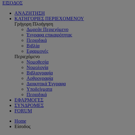
ΕΙΣΟΔΟΣ
ΑΝΑΖΗΤΗΣΗ
ΚΑΤΗΓΟΡΙΕΣ ΠΕΡΙΕΧΟΜΕΝΟΥ
Γρήγορη Πλοήγηση
Δωρεάν Περιεχόμενο
Έγγραφα επικαιρότητας
Περιοδικά
Βιβλία
Εφαρμογές
Περιεχόμενο
Νομοθεσία
Νομολογία
Βιβλιογραφία
Αρθρογραφία
Διοικητικά Έγγραφα
Υποδείγματα
Περιοδικά
ΕΦΑΡΜΟΓΕΣ
ΣΥΝΔΡΟΜΕΣ
FORUM
Home
Είσοδος