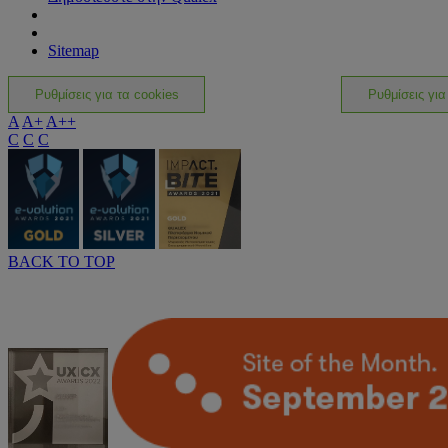
Sitemap
Ρυθμίσεις για τα cookies
Ρυθμίσεις για
A
A+
A++
C
C
C
BACK TO TOP