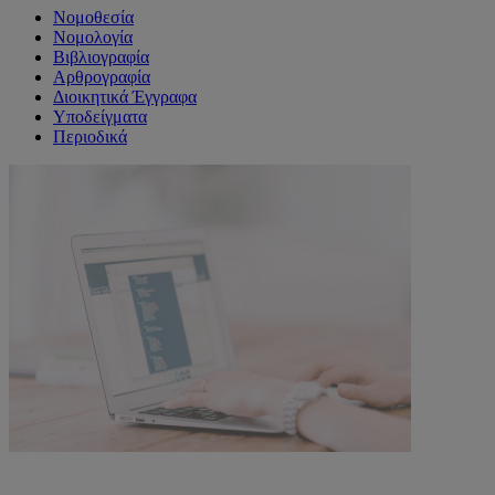
Νομοθεσία
Νομολογία
Βιβλιογραφία
Αρθρογραφία
Διοικητικά Έγγραφα
Υποδείγματα
Περιοδικά