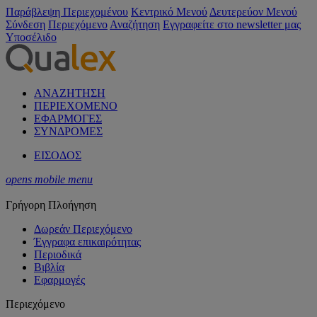
Παράβλεψη Περιεχομένου
Κεντρικό Μενού
Δευτερεύον Μενού
Σύνδεση
Περιεχόμενο
Αναζήτηση
Εγγραφείτε στο newsletter μας
Υποσέλιδο
ΑΝΑΖΗΤΗΣΗ
ΠΕΡΙΕΧΟΜΕΝΟ
ΕΦΑΡΜΟΓΕΣ
ΣΥΝΔΡΟΜΕΣ
ΕΙΣΟΔΟΣ
opens mobile menu
Γρήγορη Πλοήγηση
Δωρεάν Περιεχόμενο
Έγγραφα επικαιρότητας
Περιοδικά
Βιβλία
Εφαρμογές
Περιεχόμενο