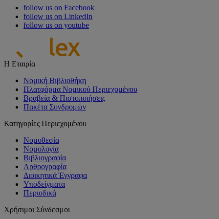
follow us on Facebook
follow us on LinkedIn
follow us on youtube
Η Εταιρία
Νομική Βιβλιοθήκη
Πλατφόρμα Νομικού Περιεχομένου
Βραβεία & Πιστοποιήσεις
Πακέτα Συνδρομών
Κατηγορίες Περιεχομένου
Νομοθεσία
Νομολογία
Βιβλιογραφία
Αρθρογραφία
Διοικητικά Έγγραφα
Υποδείγματα
Περιοδικά
Χρήσιμοι Σύνδεσμοι