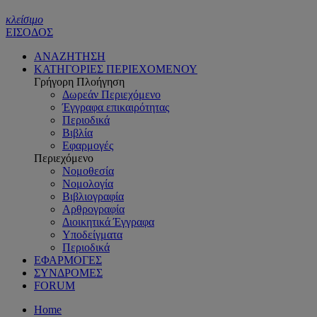
κλείσιμο
ΕΙΣΟΔΟΣ
ΑΝΑΖΗΤΗΣΗ
ΚΑΤΗΓΟΡΙΕΣ ΠΕΡΙΕΧΟΜΕΝΟΥ
Γρήγορη Πλοήγηση
Δωρεάν Περιεχόμενο
Έγγραφα επικαιρότητας
Περιοδικά
Βιβλία
Εφαρμογές
Περιεχόμενο
Νομοθεσία
Νομολογία
Βιβλιογραφία
Αρθρογραφία
Διοικητικά Έγγραφα
Υποδείγματα
Περιοδικά
ΕΦΑΡΜΟΓΕΣ
ΣΥΝΔΡΟΜΕΣ
FORUM
Home