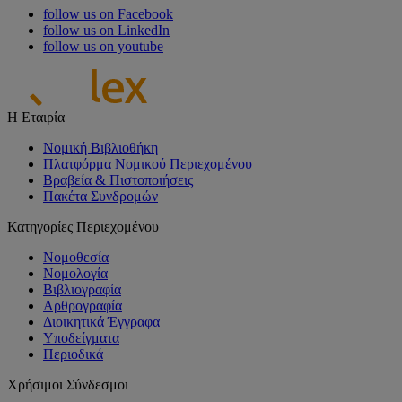
follow us on Facebook
follow us on LinkedIn
follow us on youtube
Η Εταιρία
Νομική Βιβλιοθήκη
Πλατφόρμα Νομικού Περιεχομένου
Βραβεία & Πιστοποιήσεις
Πακέτα Συνδρομών
Κατηγορίες Περιεχομένου
Νομοθεσία
Νομολογία
Βιβλιογραφία
Αρθρογραφία
Διοικητικά Έγγραφα
Υποδείγματα
Περιοδικά
Χρήσιμοι Σύνδεσμοι