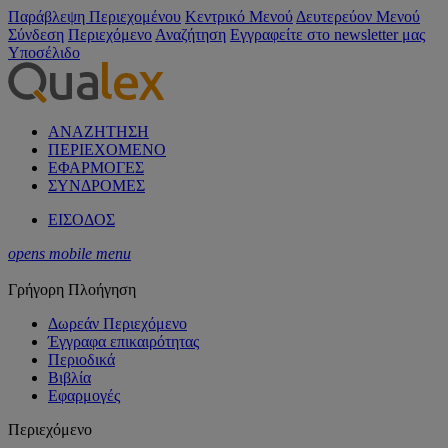
Παράβλεψη Περιεχομένου
Κεντρικό Μενού
Δευτερεύον Μενού
Σύνδεση
Περιεχόμενο
Αναζήτηση
Εγγραφείτε στο newsletter μας
Υποσέλιδο
ΑΝΑΖΗΤΗΣΗ
ΠΕΡΙΕΧΟΜΕΝΟ
ΕΦΑΡΜΟΓΕΣ
ΣΥΝΔΡΟΜΕΣ
ΕΙΣΟΔΟΣ
opens mobile menu
Γρήγορη Πλοήγηση
Δωρεάν Περιεχόμενο
Έγγραφα επικαιρότητας
Περιοδικά
Βιβλία
Εφαρμογές
Περιεχόμενο