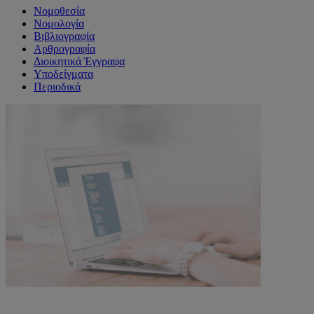
Νομοθεσία
Νομολογία
Βιβλιογραφία
Αρθρογραφία
Διοικητικά Έγγραφα
Υποδείγματα
Περιοδικά