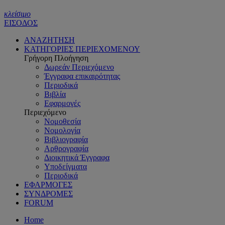
κλείσιμο
ΕΙΣΟΔΟΣ
ΑΝΑΖΗΤΗΣΗ
ΚΑΤΗΓΟΡΙΕΣ ΠΕΡΙΕΧΟΜΕΝΟΥ
Γρήγορη Πλοήγηση
Δωρεάν Περιεχόμενο
Έγγραφα επικαιρότητας
Περιοδικά
Βιβλία
Εφαρμογές
Περιεχόμενο
Νομοθεσία
Νομολογία
Βιβλιογραφία
Αρθρογραφία
Διοικητικά Έγγραφα
Υποδείγματα
Περιοδικά
ΕΦΑΡΜΟΓΕΣ
ΣΥΝΔΡΟΜΕΣ
FORUM
Home