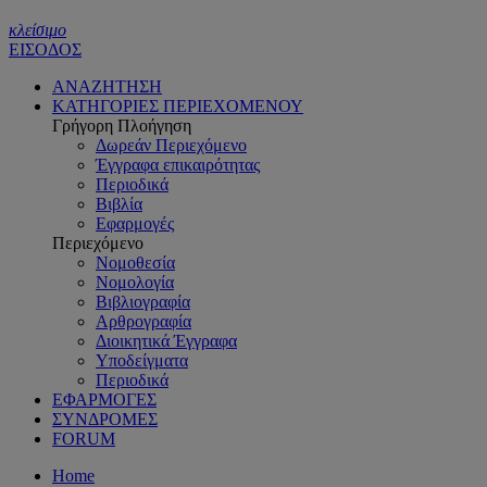
κλείσιμο
ΕΙΣΟΔΟΣ
ΑΝΑΖΗΤΗΣΗ
ΚΑΤΗΓΟΡΙΕΣ ΠΕΡΙΕΧΟΜΕΝΟΥ
Γρήγορη Πλοήγηση
Δωρεάν Περιεχόμενο
Έγγραφα επικαιρότητας
Περιοδικά
Βιβλία
Εφαρμογές
Περιεχόμενο
Νομοθεσία
Νομολογία
Βιβλιογραφία
Αρθρογραφία
Διοικητικά Έγγραφα
Υποδείγματα
Περιοδικά
ΕΦΑΡΜΟΓΕΣ
ΣΥΝΔΡΟΜΕΣ
FORUM
Home