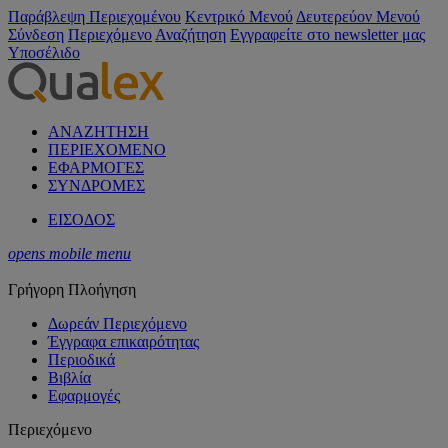
Παράβλεψη Περιεχομένου
Κεντρικό Μενού
Δευτερεύον Μενού
Σύνδεση
Περιεχόμενο
Αναζήτηση
Εγγραφείτε στο newsletter μας
Υποσέλιδο
ΑΝΑΖΗΤΗΣΗ
ΠΕΡΙΕΧΟΜΕΝΟ
ΕΦΑΡΜΟΓΕΣ
ΣΥΝΔΡΟΜΕΣ
ΕΙΣΟΔΟΣ
opens mobile menu
Γρήγορη Πλοήγηση
Δωρεάν Περιεχόμενο
Έγγραφα επικαιρότητας
Περιοδικά
Βιβλία
Εφαρμογές
Περιεχόμενο