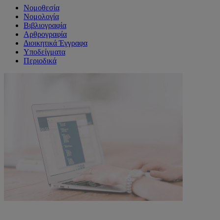
Νομοθεσία
Νομολογία
Βιβλιογραφία
Αρθρογραφία
Διοικητικά Έγγραφα
Υποδείγματα
Περιοδικά