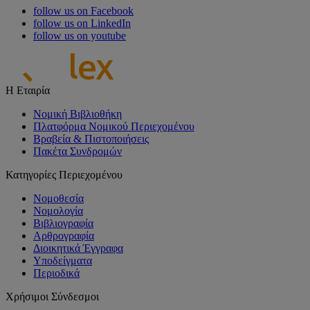
follow us on Facebook
follow us on LinkedIn
follow us on youtube
Η Εταιρία
Νομική Βιβλιοθήκη
Πλατφόρμα Νομικού Περιεχομένου
Βραβεία & Πιστοποιήσεις
Πακέτα Συνδρομών
Κατηγορίες Περιεχομένου
Νομοθεσία
Νομολογία
Βιβλιογραφία
Αρθρογραφία
Διοικητικά Έγγραφα
Υποδείγματα
Περιοδικά
Χρήσιμοι Σύνδεσμοι