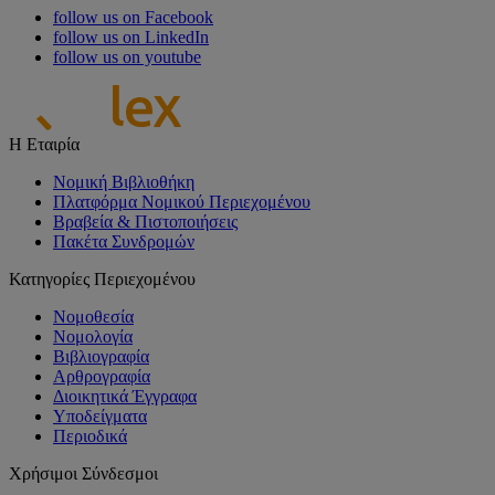
follow us on Facebook
follow us on LinkedIn
follow us on youtube
Η Εταιρία
Νομική Βιβλιοθήκη
Πλατφόρμα Νομικού Περιεχομένου
Βραβεία & Πιστοποιήσεις
Πακέτα Συνδρομών
Κατηγορίες Περιεχομένου
Νομοθεσία
Νομολογία
Βιβλιογραφία
Αρθρογραφία
Διοικητικά Έγγραφα
Υποδείγματα
Περιοδικά
Χρήσιμοι Σύνδεσμοι