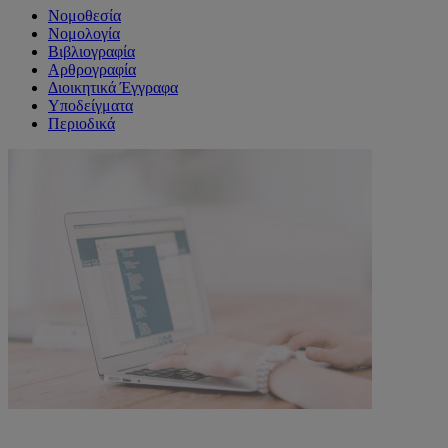
Νομοθεσία
Νομολογία
Βιβλιογραφία
Αρθρογραφία
Διοικητικά Έγγραφα
Υποδείγματα
Περιοδικά