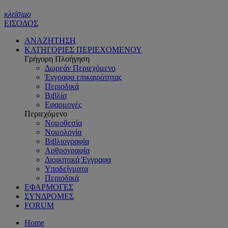
κλείσιμο
ΕΙΣΟΔΟΣ
ΑΝΑΖΗΤΗΣΗ
ΚΑΤΗΓΟΡΙΕΣ ΠΕΡΙΕΧΟΜΕΝΟΥ
Γρήγορη Πλοήγηση
Δωρεάν Περιεχόμενο
Έγγραφα επικαιρότητας
Περιοδικά
Βιβλία
Εφαρμογές
Περιεχόμενο
Νομοθεσία
Νομολογία
Βιβλιογραφία
Αρθρογραφία
Διοικητικά Έγγραφα
Υποδείγματα
Περιοδικά
ΕΦΑΡΜΟΓΕΣ
ΣΥΝΔΡΟΜΕΣ
FORUM
Home