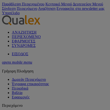
Παράβλεψη Περιεχομένου
Κεντρικό Μενού
Δευτερεύον Μενού
Σύνδεση
Περιεχόμενο
Αναζήτηση
Εγγραφείτε στο newsletter μας
Υποσέλιδο
ΑΝΑΖΗΤΗΣΗ
ΠΕΡΙΕΧΟΜΕΝΟ
ΕΦΑΡΜΟΓΕΣ
ΣΥΝΔΡΟΜΕΣ
ΕΙΣΟΔΟΣ
opens mobile menu
Γρήγορη Πλοήγηση
Δωρεάν Περιεχόμενο
Έγγραφα επικαιρότητας
Περιοδικά
Βιβλία
Εφαρμογές
Περιεχόμενο