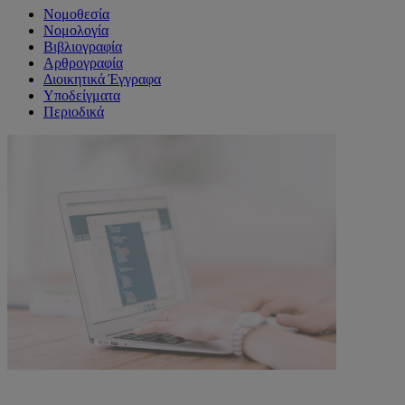
Νομοθεσία
Νομολογία
Βιβλιογραφία
Αρθρογραφία
Διοικητικά Έγγραφα
Υποδείγματα
Περιοδικά