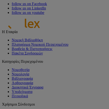
follow us on Facebook
follow us on LinkedIn
follow us on youtube
Η Εταιρία
Νομική Βιβλιοθήκη
Πλατφόρμα Νομικού Περιεχομένου
Βραβεία & Πιστοποιήσεις
Πακέτα Συνδρομών
Κατηγορίες Περιεχομένου
Νομοθεσία
Νομολογία
Βιβλιογραφία
Αρθρογραφία
Διοικητικά Έγγραφα
Υποδείγματα
Περιοδικά
Χρήσιμοι Σύνδεσμοι