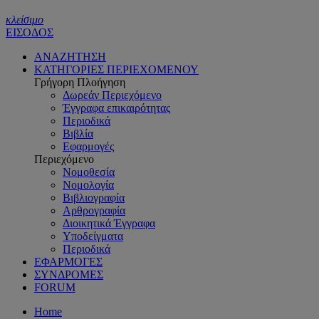
κλείσιμο
ΕΙΣΟΔΟΣ
ΑΝΑΖΗΤΗΣΗ
ΚΑΤΗΓΟΡΙΕΣ ΠΕΡΙΕΧΟΜΕΝΟΥ
Γρήγορη Πλοήγηση
Δωρεάν Περιεχόμενο
Έγγραφα επικαιρότητας
Περιοδικά
Βιβλία
Εφαρμογές
Περιεχόμενο
Νομοθεσία
Νομολογία
Βιβλιογραφία
Αρθρογραφία
Διοικητικά Έγγραφα
Υποδείγματα
Περιοδικά
ΕΦΑΡΜΟΓΕΣ
ΣΥΝΔΡΟΜΕΣ
FORUM
Home