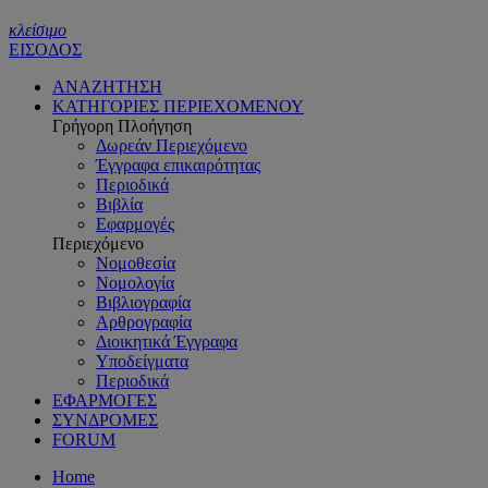
κλείσιμο
ΕΙΣΟΔΟΣ
ΑΝΑΖΗΤΗΣΗ
ΚΑΤΗΓΟΡΙΕΣ ΠΕΡΙΕΧΟΜΕΝΟΥ
Γρήγορη Πλοήγηση
Δωρεάν Περιεχόμενο
Έγγραφα επικαιρότητας
Περιοδικά
Βιβλία
Εφαρμογές
Περιεχόμενο
Νομοθεσία
Νομολογία
Βιβλιογραφία
Αρθρογραφία
Διοικητικά Έγγραφα
Υποδείγματα
Περιοδικά
ΕΦΑΡΜΟΓΕΣ
ΣΥΝΔΡΟΜΕΣ
FORUM
Home