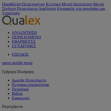
Παράβλεψη Περιεχομένου
Κεντρικό Μενού
Δευτερεύον Μενού
Σύνδεση
Περιεχόμενο
Αναζήτηση
Εγγραφείτε στο newsletter μας
Υποσέλιδο
ΑΝΑΖΗΤΗΣΗ
ΠΕΡΙΕΧΟΜΕΝΟ
ΕΦΑΡΜΟΓΕΣ
ΣΥΝΔΡΟΜΕΣ
ΕΙΣΟΔΟΣ
opens mobile menu
Γρήγορη Πλοήγηση
Δωρεάν Περιεχόμενο
Έγγραφα επικαιρότητας
Περιοδικά
Βιβλία
Εφαρμογές
Περιεχόμενο