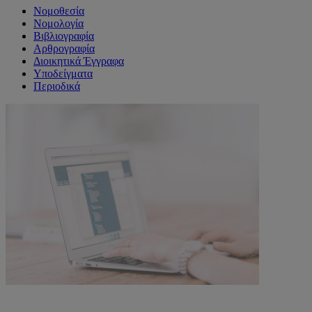
Νομοθεσία
Νομολογία
Βιβλιογραφία
Αρθρογραφία
Διοικητικά Έγγραφα
Υποδείγματα
Περιοδικά