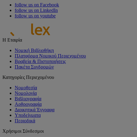
follow us on Facebook
follow us on LinkedIn
follow us on youtube
Η Εταιρία
Νομική Βιβλιοθήκη
Πλατφόρμα Νομικού Περιεχομένου
Βραβεία & Πιστοποιήσεις
Πακέτα Συνδρομών
Κατηγορίες Περιεχομένου
Νομοθεσία
Νομολογία
Βιβλιογραφία
Αρθρογραφία
Διοικητικά Έγγραφα
Υποδείγματα
Περιοδικά
Χρήσιμοι Σύνδεσμοι