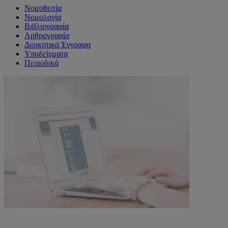
Νομοθεσία
Νομολογία
Βιβλιογραφία
Αρθρογραφία
Διοικητικά Έγγραφα
Υποδείγματα
Περιοδικά