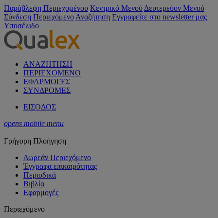
Παράβλεψη Περιεχομένου
Κεντρικό Μενού
Δευτερεύον Μενού
Σύνδεση
Περιεχόμενο
Αναζήτηση
Εγγραφείτε στο newsletter μας
Υποσέλιδο
ΑΝΑΖΗΤΗΣΗ
ΠΕΡΙΕΧΟΜΕΝΟ
ΕΦΑΡΜΟΓΕΣ
ΣΥΝΔΡΟΜΕΣ
ΕΙΣΟΔΟΣ
opens mobile menu
Γρήγορη Πλοήγηση
Δωρεάν Περιεχόμενο
Έγγραφα επικαιρότητας
Περιοδικά
Βιβλία
Εφαρμογές
Περιεχόμενο