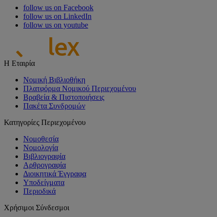
follow us on Facebook
follow us on LinkedIn
follow us on youtube
Η Εταιρία
Νομική Βιβλιοθήκη
Πλατφόρμα Νομικού Περιεχομένου
Βραβεία & Πιστοποιήσεις
Πακέτα Συνδρομών
Κατηγορίες Περιεχομένου
Νομοθεσία
Νομολογία
Βιβλιογραφία
Αρθρογραφία
Διοικητικά Έγγραφα
Υποδείγματα
Περιοδικά
Χρήσιμοι Σύνδεσμοι