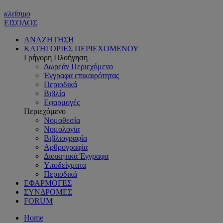
κλείσιμο
ΕΙΣΟΔΟΣ
ΑΝΑΖΗΤΗΣΗ
ΚΑΤΗΓΟΡΙΕΣ ΠΕΡΙΕΧΟΜΕΝΟΥ
Γρήγορη Πλοήγηση
Δωρεάν Περιεχόμενο
Έγγραφα επικαιρότητας
Περιοδικά
Βιβλία
Εφαρμογές
Περιεχόμενο
Νομοθεσία
Νομολογία
Βιβλιογραφία
Αρθρογραφία
Διοικητικά Έγγραφα
Υποδείγματα
Περιοδικά
ΕΦΑΡΜΟΓΕΣ
ΣΥΝΔΡΟΜΕΣ
FORUM
Home