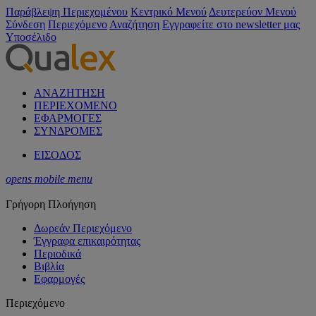
Παράβλεψη Περιεχομένου
Κεντρικό Μενού
Δευτερεύον Μενού
Σύνδεση
Περιεχόμενο
Αναζήτηση
Εγγραφείτε στο newsletter μας
Υποσέλιδο
ΑΝΑΖΗΤΗΣΗ
ΠΕΡΙΕΧΟΜΕΝΟ
ΕΦΑΡΜΟΓΕΣ
ΣΥΝΔΡΟΜΕΣ
ΕΙΣΟΔΟΣ
opens mobile menu
Γρήγορη Πλοήγηση
Δωρεάν Περιεχόμενο
Έγγραφα επικαιρότητας
Περιοδικά
Βιβλία
Εφαρμογές
Περιεχόμενο