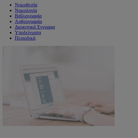
Νομοθεσία
Νομολογία
Βιβλιογραφία
Αρθρογραφία
Διοικητικά Έγγραφα
Υποδείγματα
Περιοδικά