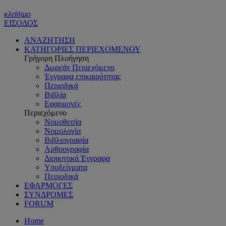
κλείσιμο
ΕΙΣΟΔΟΣ
ΑΝΑΖΗΤΗΣΗ
ΚΑΤΗΓΟΡΙΕΣ ΠΕΡΙΕΧΟΜΕΝΟΥ
Γρήγορη Πλοήγηση
Δωρεάν Περιεχόμενο
Έγγραφα επικαιρότητας
Περιοδικά
Βιβλία
Εφαρμογές
Περιεχόμενο
Νομοθεσία
Νομολογία
Βιβλιογραφία
Αρθρογραφία
Διοικητικά Έγγραφα
Υποδείγματα
Περιοδικά
ΕΦΑΡΜΟΓΕΣ
ΣΥΝΔΡΟΜΕΣ
FORUM
Home