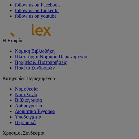
follow us on Facebook
follow us on LinkedIn
follow us on youtube
Η Εταιρία
Νομική Βιβλιοθήκη
Πλατφόρμα Νομικού Περιεχομένου
Βραβεία & Πιστοποιήσεις
Πακέτα Συνδρομών
Κατηγορίες Περιεχομένου
Νομοθεσία
Νομολογία
Βιβλιογραφία
Αρθρογραφία
Διοικητικά Έγγραφα
Υποδείγματα
Περιοδικά
Χρήσιμοι Σύνδεσμοι