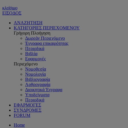
κλείσιμο
ΕΙΣΟΔΟΣ
ΑΝΑΖΗΤΗΣΗ
ΚΑΤΗΓΟΡΙΕΣ ΠΕΡΙΕΧΟΜΕΝΟΥ
Γρήγορη Πλοήγηση
Δωρεάν Περιεχόμενο
Έγγραφα επικαιρότητας
Περιοδικά
Βιβλία
Εφαρμογές
Περιεχόμενο
Νομοθεσία
Νομολογία
Βιβλιογραφία
Αρθρογραφία
Διοικητικά Έγγραφα
Υποδείγματα
Περιοδικά
ΕΦΑΡΜΟΓΕΣ
ΣΥΝΔΡΟΜΕΣ
FORUM
Home