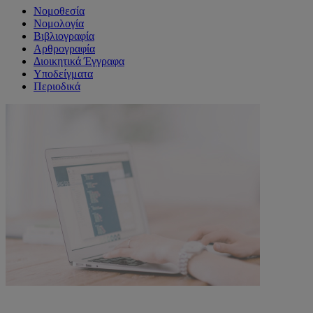
Νομοθεσία
Νομολογία
Βιβλιογραφία
Αρθρογραφία
Διοικητικά Έγγραφα
Υποδείγματα
Περιοδικά