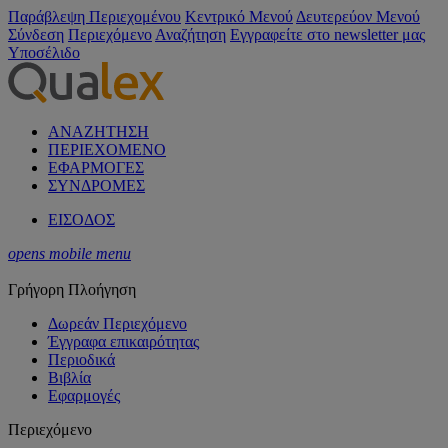
Παράβλεψη Περιεχομένου
Κεντρικό Μενού
Δευτερεύον Μενού
Σύνδεση
Περιεχόμενο
Αναζήτηση
Εγγραφείτε στο newsletter μας
Υποσέλιδο
ΑΝΑΖΗΤΗΣΗ
ΠΕΡΙΕΧΟΜΕΝΟ
ΕΦΑΡΜΟΓΕΣ
ΣΥΝΔΡΟΜΕΣ
ΕΙΣΟΔΟΣ
opens mobile menu
Γρήγορη Πλοήγηση
Δωρεάν Περιεχόμενο
Έγγραφα επικαιρότητας
Περιοδικά
Βιβλία
Εφαρμογές
Περιεχόμενο