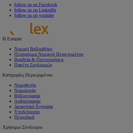
follow us on Facebook
follow us on LinkedIn
follow us on youtube
Η Εταιρία
Νομική Βιβλιοθήκη
Πλατφόρμα Νομικού Περιεχομένου
Βραβεία & Πιστοποιήσεις
Πακέτα Συνδρομών
Κατηγορίες Περιεχομένου
Νομοθεσία
Νομολογία
Βιβλιογραφία
Αρθρογραφία
Διοικητικά Έγγραφα
Υποδείγματα
Περιοδικά
Χρήσιμοι Σύνδεσμοι