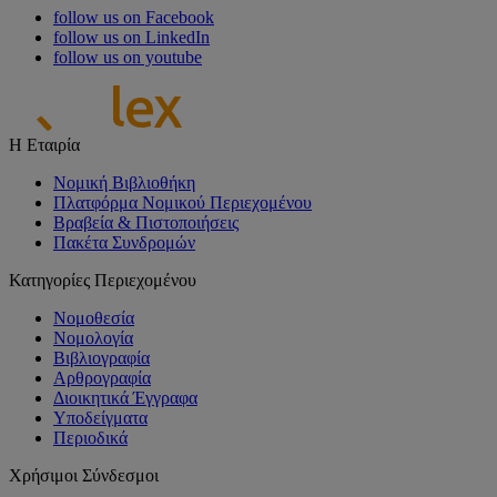
follow us on Facebook
follow us on LinkedIn
follow us on youtube
Η Εταιρία
Νομική Βιβλιοθήκη
Πλατφόρμα Νομικού Περιεχομένου
Βραβεία & Πιστοποιήσεις
Πακέτα Συνδρομών
Κατηγορίες Περιεχομένου
Νομοθεσία
Νομολογία
Βιβλιογραφία
Αρθρογραφία
Διοικητικά Έγγραφα
Υποδείγματα
Περιοδικά
Χρήσιμοι Σύνδεσμοι