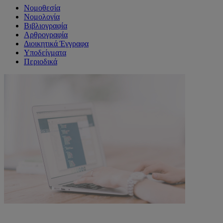
Νομοθεσία
Νομολογία
Βιβλιογραφία
Αρθρογραφία
Διοικητικά Έγγραφα
Υποδείγματα
Περιοδικά