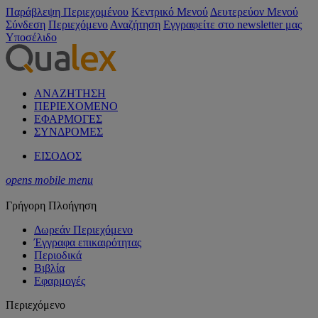
Παράβλεψη Περιεχομένου
Κεντρικό Μενού
Δευτερεύον Μενού
Σύνδεση
Περιεχόμενο
Αναζήτηση
Εγγραφείτε στο newsletter μας
Υποσέλιδο
ΑΝΑΖΗΤΗΣΗ
ΠΕΡΙΕΧΟΜΕΝΟ
ΕΦΑΡΜΟΓΕΣ
ΣΥΝΔΡΟΜΕΣ
ΕΙΣΟΔΟΣ
opens mobile menu
Γρήγορη Πλοήγηση
Δωρεάν Περιεχόμενο
Έγγραφα επικαιρότητας
Περιοδικά
Βιβλία
Εφαρμογές
Περιεχόμενο