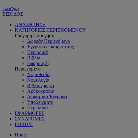
κλείσιμο
ΕΙΣΟΔΟΣ
ΑΝΑΖΗΤΗΣΗ
ΚΑΤΗΓΟΡΙΕΣ ΠΕΡΙΕΧΟΜΕΝΟΥ
Γρήγορη Πλοήγηση
Δωρεάν Περιεχόμενο
Έγγραφα επικαιρότητας
Περιοδικά
Βιβλία
Εφαρμογές
Περιεχόμενο
Νομοθεσία
Νομολογία
Βιβλιογραφία
Αρθρογραφία
Διοικητικά Έγγραφα
Υποδείγματα
Περιοδικά
ΕΦΑΡΜΟΓΕΣ
ΣΥΝΔΡΟΜΕΣ
FORUM
Home