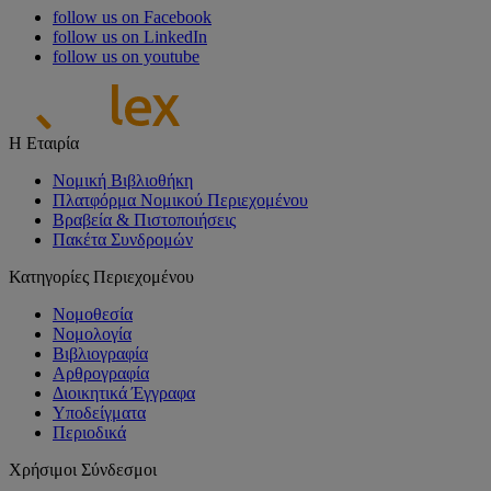
follow us on Facebook
follow us on LinkedIn
follow us on youtube
Η Εταιρία
Νομική Βιβλιοθήκη
Πλατφόρμα Νομικού Περιεχομένου
Βραβεία & Πιστοποιήσεις
Πακέτα Συνδρομών
Κατηγορίες Περιεχομένου
Νομοθεσία
Νομολογία
Βιβλιογραφία
Αρθρογραφία
Διοικητικά Έγγραφα
Υποδείγματα
Περιοδικά
Χρήσιμοι Σύνδεσμοι