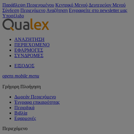
Παράβλεψη Περιεχομένου
Κεντρικό Μενού
Δευτερεύον Μενού
Σύνδεση
Περιεχόμενο
Αναζήτηση
Εγγραφείτε στο newsletter μας
Υποσέλιδο
ΑΝΑΖΗΤΗΣΗ
ΠΕΡΙΕΧΟΜΕΝΟ
ΕΦΑΡΜΟΓΕΣ
ΣΥΝΔΡΟΜΕΣ
ΕΙΣΟΔΟΣ
opens mobile menu
Γρήγορη Πλοήγηση
Δωρεάν Περιεχόμενο
Έγγραφα επικαιρότητας
Περιοδικά
Βιβλία
Εφαρμογές
Περιεχόμενο