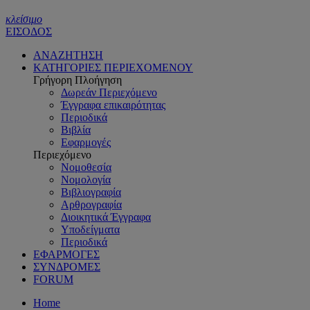
κλείσιμο
ΕΙΣΟΔΟΣ
ΑΝΑΖΗΤΗΣΗ
ΚΑΤΗΓΟΡΙΕΣ ΠΕΡΙΕΧΟΜΕΝΟΥ
Γρήγορη Πλοήγηση
Δωρεάν Περιεχόμενο
Έγγραφα επικαιρότητας
Περιοδικά
Βιβλία
Εφαρμογές
Περιεχόμενο
Νομοθεσία
Νομολογία
Βιβλιογραφία
Αρθρογραφία
Διοικητικά Έγγραφα
Υποδείγματα
Περιοδικά
ΕΦΑΡΜΟΓΕΣ
ΣΥΝΔΡΟΜΕΣ
FORUM
Home