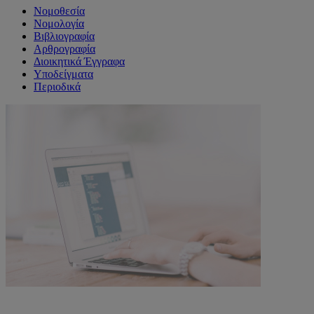
Νομοθεσία
Νομολογία
Βιβλιογραφία
Αρθρογραφία
Διοικητικά Έγγραφα
Υποδείγματα
Περιοδικά