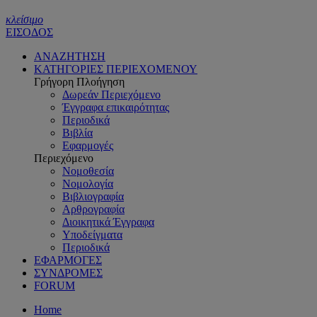
κλείσιμο
ΕΙΣΟΔΟΣ
ΑΝΑΖΗΤΗΣΗ
ΚΑΤΗΓΟΡΙΕΣ ΠΕΡΙΕΧΟΜΕΝΟΥ
Γρήγορη Πλοήγηση
Δωρεάν Περιεχόμενο
Έγγραφα επικαιρότητας
Περιοδικά
Βιβλία
Εφαρμογές
Περιεχόμενο
Νομοθεσία
Νομολογία
Βιβλιογραφία
Αρθρογραφία
Διοικητικά Έγγραφα
Υποδείγματα
Περιοδικά
ΕΦΑΡΜΟΓΕΣ
ΣΥΝΔΡΟΜΕΣ
FORUM
Home