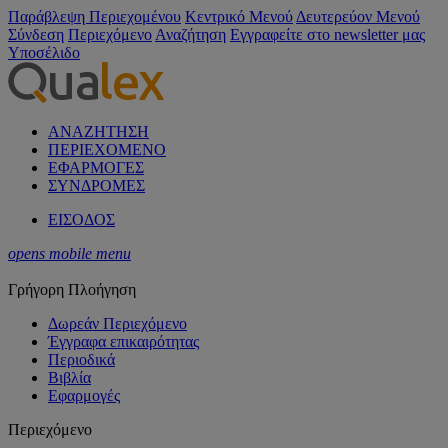
Παράβλεψη Περιεχομένου
Κεντρικό Μενού
Δευτερεύον Μενού
Σύνδεση
Περιεχόμενο
Αναζήτηση
Εγγραφείτε στο newsletter μας
Υποσέλιδο
ΑΝΑΖΗΤΗΣΗ
ΠΕΡΙΕΧΟΜΕΝΟ
ΕΦΑΡΜΟΓΕΣ
ΣΥΝΔΡΟΜΕΣ
ΕΙΣΟΔΟΣ
opens mobile menu
Γρήγορη Πλοήγηση
Δωρεάν Περιεχόμενο
Έγγραφα επικαιρότητας
Περιοδικά
Βιβλία
Εφαρμογές
Περιεχόμενο