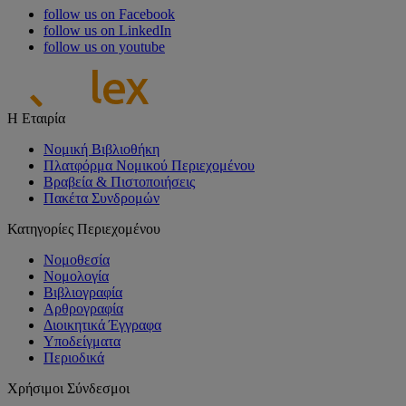
follow us on Facebook
follow us on LinkedIn
follow us on youtube
Η Εταιρία
Νομική Βιβλιοθήκη
Πλατφόρμα Νομικού Περιεχομένου
Βραβεία & Πιστοποιήσεις
Πακέτα Συνδρομών
Κατηγορίες Περιεχομένου
Νομοθεσία
Νομολογία
Βιβλιογραφία
Αρθρογραφία
Διοικητικά Έγγραφα
Υποδείγματα
Περιοδικά
Χρήσιμοι Σύνδεσμοι