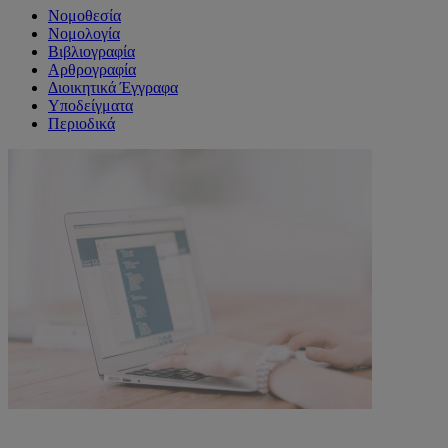
Νομοθεσία
Νομολογία
Βιβλιογραφία
Αρθρογραφία
Διοικητικά Έγγραφα
Υποδείγματα
Περιοδικά