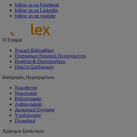
follow us on Facebook
follow us on LinkedIn
follow us on youtube
Η Εταιρία
Νομική Βιβλιοθήκη
Πλατφόρμα Νομικού Περιεχομένου
Βραβεία & Πιστοποιήσεις
Πακέτα Συνδρομών
Κατηγορίες Περιεχομένου
Νομοθεσία
Νομολογία
Βιβλιογραφία
Αρθρογραφία
Διοικητικά Έγγραφα
Υποδείγματα
Περιοδικά
Χρήσιμοι Σύνδεσμοι