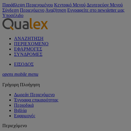
Παράβλεψη Περιεχομένου
Κεντρικό Μενού
Δευτερεύον Μενού
Σύνδεση
Περιεχόμενο
Αναζήτηση
Εγγραφείτε στο newsletter μας
Υποσέλιδο
ΑΝΑΖΗΤΗΣΗ
ΠΕΡΙΕΧΟΜΕΝΟ
ΕΦΑΡΜΟΓΕΣ
ΣΥΝΔΡΟΜΕΣ
ΕΙΣΟΔΟΣ
opens mobile menu
Γρήγορη Πλοήγηση
Δωρεάν Περιεχόμενο
Έγγραφα επικαιρότητας
Περιοδικά
Βιβλία
Εφαρμογές
Περιεχόμενο