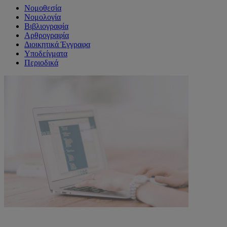
Νομοθεσία
Νομολογία
Βιβλιογραφία
Αρθρογραφία
Διοικητικά Έγγραφα
Υποδείγματα
Περιοδικά