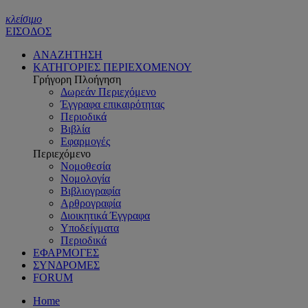
κλείσιμο
ΕΙΣΟΔΟΣ
ΑΝΑΖΗΤΗΣΗ
ΚΑΤΗΓΟΡΙΕΣ ΠΕΡΙΕΧΟΜΕΝΟΥ
Γρήγορη Πλοήγηση
Δωρεάν Περιεχόμενο
Έγγραφα επικαιρότητας
Περιοδικά
Βιβλία
Εφαρμογές
Περιεχόμενο
Νομοθεσία
Νομολογία
Βιβλιογραφία
Αρθρογραφία
Διοικητικά Έγγραφα
Υποδείγματα
Περιοδικά
ΕΦΑΡΜΟΓΕΣ
ΣΥΝΔΡΟΜΕΣ
FORUM
Home