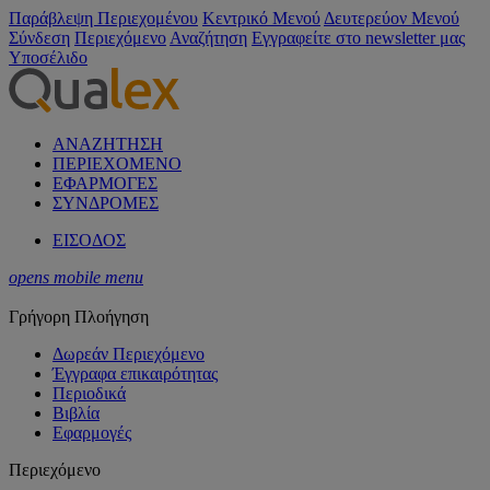
Παράβλεψη Περιεχομένου
Κεντρικό Μενού
Δευτερεύον Μενού
Σύνδεση
Περιεχόμενο
Αναζήτηση
Εγγραφείτε στο newsletter μας
Υποσέλιδο
ΑΝΑΖΗΤΗΣΗ
ΠΕΡΙΕΧΟΜΕΝΟ
ΕΦΑΡΜΟΓΕΣ
ΣΥΝΔΡΟΜΕΣ
ΕΙΣΟΔΟΣ
opens mobile menu
Γρήγορη Πλοήγηση
Δωρεάν Περιεχόμενο
Έγγραφα επικαιρότητας
Περιοδικά
Βιβλία
Εφαρμογές
Περιεχόμενο