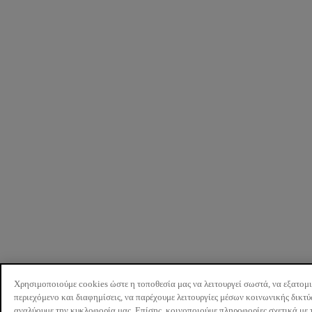
Χρησιμοποιούμε cookies ώστε η τοποθεσία μας να λειτουργεί σωστά, να εξατομ
περιεχόμενο και διαφημίσεις, να παρέχουμε λειτουργίες μέσων κοινωνικής δικτ
αναλύουμε την κυκλοφορία μας. Επίσης, κοινοποιούμε πληροφορίες σχετικά με 