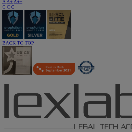
A
A+
A++
C
C
C
BACK TO TOP