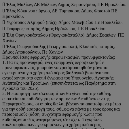
 Έλος Μαλίων, ΔΕ Μάλιων, Δήμος Χερσονήσου, ΠΕ Ηρακλείου.
 Έλος Κόκκινου πύργου, ΔΕ Τυμπακίου, Δήμος Φαιστού ΠΕ
Ηρακλείου.
 Υγρότοπος Αλμυρού (Γάζι), Δήμος Μαλεβιζίου Πε Ηρακλείου.
 Γιόφυρος ποταμός, Δήμος Ηράκλειου, ΠΕ Ηρακλείου
 Έλη Φραγκοκάστελου (Φραγκοκάστελλο), Δήμος Σφακίων, ΠΕ
Χανίων
 Έλος Γεωργιούπολης (Γεωργιουπολη), Κλαδισός ποταμός,
Δήμος Αποκορώνου, Πε Χανίων
Προϋποθέσεις εφαρμογής αεροψεκασμών προνυμφοκτονίας:
1. Για τις προαναφερόμενες εφαρμογές αεροψεκασμών
προνυμφοκτονίας, μπορούν να χρησιμοποιηθούν μόνο τα
εγκεκριμένα για χρήση από αέρος βιολογικά βιοκτόνα που
αναφέρονται στα σχετ.4 έγγραφα του Υπουργείου Αγροτικής
Ανάπτυξης και Τροφίμων (επισυνάπτεται ως Παράρτημα στην
εγκύκλιο του 2025).
2. Η εφαρμογή των σκευασμάτων θα γίνει υπό την ευθύνη,
εποπτεία και καθοδήγηση των αρμόδιων Διευθύνσεων της
Περιφέρειάς σας, οι οποίες θα λαμβάνουν τα απαιτούμενα μέτρα
για την ορθή εφαρμογή τους, σύμφωνα πάντα με τους όρους και
περιορισμούς (δόση, συχνότητα εφαρμογής κ.λπ.) που
καθορίζονται στις αναφερόμενες στο σχετ. 4 εγκρίσεις
κυκλοφορίας των εγκεκριμένων για χρήση από αέρος