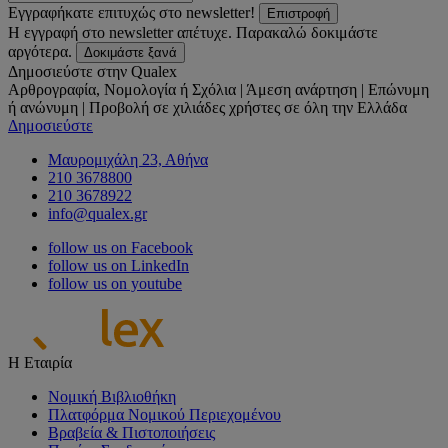
Εγγραφήκατε επιτυχώς στο newsletter!
Επιστροφή
Η εγγραφή στο newsletter απέτυχε. Παρακαλώ δοκιμάστε
αργότερα.
Δοκιμάστε ξανά
Δημοσιεύστε στην Qualex
Αρθρογραφία, Νομολογία ή Σχόλια | Άμεση ανάρτηση | Επώνυμη
ή ανώνυμη | Προβολή σε χιλιάδες χρήστες σε όλη την Ελλάδα
Δημοσιεύστε
Μαυρομιχάλη 23, Αθήνα
210 3678800
210 3678922
info@qualex.gr
follow us on Facebook
follow us on LinkedIn
follow us on youtube
Η Εταιρία
Νομική Βιβλιοθήκη
Πλατφόρμα Νομικού Περιεχομένου
Βραβεία & Πιστοποιήσεις