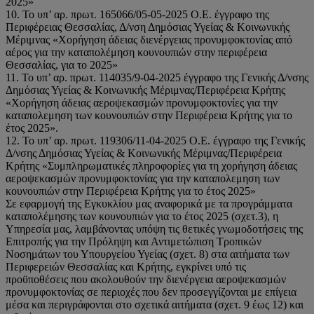
2025»
10. Το υπ’ αρ. πρωτ. 165066/05-05-2025 O.E. έγγραφο της
Περιφέρειας Θεσσαλίας, Δ/νση Δημόσιας Υγείας & Κοινωνικής
Μέριμνας «Χορήγηση άδειας διενέργειας προνυμφοκτονίας από
αέρος για την καταπολέμηση κουνουπιών στην περιφέρεια
Θεσσαλίας, για το 2025»
11. Το υπ’ αρ. πρωτ. 114035/9-04-2025 έγγραφο της Γενικής Δ/νσης
Δημόσιας Υγείας & Κοινωνικής Μέριμνας/Περιφέρεια Κρήτης
«Χορήγηση άδειας αεροψεκασμών προνυμφοκτονίες για την
καταπολεμηση των κουνουπιών στην Περιφέρεια Κρήτης για το
έτος 2025».
12. Το υπ’ αρ. πρωτ. 119306/11-04-2025 Ο.Ε. έγγραφο της Γενικής
Δ/νσης Δημόσιας Υγείας & Κοινωνικής Μέριμνας/Περιφέρεια
Κρήτης «Συμπληρωματικές πληροφορίες για τη χορήγηση άδειας
αεροψεκασμών προνυμφοκτονίας για την καταπολεμηση των
κουνουπιών στην Περιφέρεια Κρήτης για το έτος 2025»
Σε εφαρμογή της Εγκυκλίου μας αναφορικά με τα προγράμματα
καταπολέμησης των κουνουπιών για το έτος 2025 (σχετ.3), η
Υπηρεσία μας, λαμβάνοντας υπόψη τις θετικές γνωμοδοτήσεις της
Επιτροπής για την Πρόληψη και Αντιμετώπιση Τροπικών
Νοσημάτων του Υπουργείου Υγείας (σχετ. 8) στα αιτήματα των
Περιφερειών Θεσσαλίας και Κρήτης, εγκρίνει υπό τις
προϋποθέσεις που ακολουθούν την διενέργεια αεροψεκασμών
προνυμφοκτονίας σε περιοχές που δεν προσεγγίζονται με επίγεια
μέσα και περιγράφονται στο σχετικά αιτήματα (σχετ. 9 έως 12) και