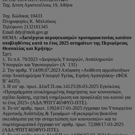
Ταχ. Δ/νση Αριστοτέλους 19, Αθήνα
Ταχ. Κώδικας 10433
Πληροφορίες Κ. Μπλούκος
Τηλέφωνο 2132161345
Email ddy@moh.gov.gr
ΘΕΜΑ:
«Διενέργεια αεροψεκασμών προνυμφοκτονίας κατόπιν
υποβληθέντος κατά το έτος 2025 αιτημάτων της Περιφέρειας
Θεσσαλίας και Κρήτης»
Σχετ.
1. Το π.δ. 79/2023 «Διορισμός Υπουργών, Αναπληρωτών
Υπουργών και Υφυπουργών» (Α΄ 131)
2. Την αριθμ. Υ14/09.07.2023 Απόφαση «Ανάθεση αρμοδιοτήτων
στην Αναπληρώτρια Υπουργό Υγείας, Ειρήνη Αγαπηδάκη» (ΦΕΚ
Β’ 4435).
3. Η υπ’ αρ. πρωτ. Δ1α/Γ.Π.οικ.14125/26-03-2025 Εγκύκλιος
«Προγράμματα ολοκληρωμένης διαχείρισης των κουνουπιών,
σχέδιο δράσης, σχετική ενημέρωση και προφύλαξη του κοινού για
το έτος 2025» (ΑΔΑ:ΨΠΓΓ465ΦΥΟ-ΠΤΕ).
4. Το υπ’ αριθμ. πρωτ. 13924/17-01-2025 έγγραφο του Υπουργείου
Αγροτικής Ανάπτυξης & Τροφίμων «Εγκεκριμένα βιοκτόνα
σκευάσματα για την αντιμετώπιση των κουνουπιών» και το
συμπληρωματικό έγγραφο υπ’ αριθμ. πρωτ. 72288/17-03-2025
(ΑΔΑ:ΨΠΓΓ465ΦΥΟ-ΠΤΕ).