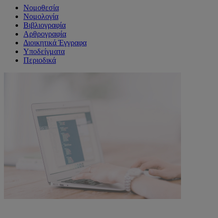
Νομοθεσία
Νομολογία
Βιβλιογραφία
Αρθρογραφία
Διοικητικά Έγγραφα
Υποδείγματα
Περιοδικά