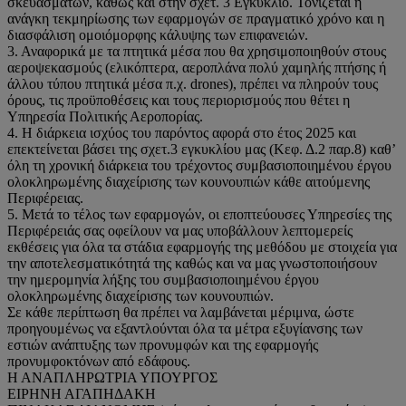
σκευασμάτων, καθώς και στην σχετ. 3 Εγκύκλιο. Τονίζεται η
ανάγκη τεκμηρίωσης των εφαρμογών σε πραγματικό χρόνο και η
διασφάλιση ομοιόμορφης κάλυψης των επιφανειών.
3. Αναφορικά με τα πτητικά μέσα που θα χρησιμοποιηθούν στους
αεροψεκασμούς (ελικόπτερα, αεροπλάνα πολύ χαμηλής πτήσης ή
άλλου τύπου πτητικά μέσα π.χ. drones), πρέπει να πληρούν τους
όρους, τις προϋποθέσεις και τους περιορισμούς που θέτει η
Υπηρεσία Πολιτικής Αεροπορίας.
4. Η διάρκεια ισχύος του παρόντος αφορά στο έτος 2025 και
επεκτείνεται βάσει της σχετ.3 εγκυκλίου μας (Κεφ. Δ.2 παρ.8) καθ’
όλη τη χρονική διάρκεια του τρέχοντος συμβασιοποιημένου έργου
ολοκληρωμένης διαχείρισης των κουνουπιών κάθε αιτούμενης
Περιφέρειας.
5. Μετά το τέλος των εφαρμογών, οι εποπτεύουσες Υπηρεσίες της
Περιφέρειάς σας οφείλουν να μας υποβάλλουν λεπτομερείς
εκθέσεις για όλα τα στάδια εφαρμογής της μεθόδου με στοιχεία για
την αποτελεσματικότητά της καθώς και να μας γνωστοποιήσουν
την ημερομηνία λήξης του συμβασιοποιημένου έργου
ολοκληρωμένης διαχείρισης των κουνουπιών.
Σε κάθε περίπτωση θα πρέπει να λαμβάνεται μέριμνα, ώστε
προηγουμένως να εξαντλούνται όλα τα μέτρα εξυγίανσης των
εστιών ανάπτυξης των προνυμφών και της εφαρμογής
προνυμφοκτόνων από εδάφους.
Η ΑΝΑΠΛΗΡΩΤΡΙΑ ΥΠΟΥΡΓΟΣ
ΕΙΡΗΝΗ ΑΓΑΠΗΔΑΚΗ