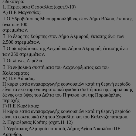
ειδικότερα:
1. Περιφερεια Θεσσαλίας (σχετ.9-10)
Α) Π.Ε Μαγνησίας:
 Ο Υδροβιότοπος Μπουρμπουλήθρας στον Δήμο Βόλου, έκτασης
άνω των 100
στρεμμάτων.
 Το έλος της Σούρπης στον Δήμο Αλμυρού, έκτασης άνω των
2.500 στρεμμάτων.
 Ο υδροβιότοπος της Λειχούρας Δήμου Αλμυρού, έκτασης άνω
των 250 στρεμμάτων.
 Οι λίμνες Ζερέλια
 Τα εκβολικά συστήματα του Λαχανορέματος και του
Χολορέματος
Β) Π.Ε Λάρισας:
Η κύρια εστία αναπαραγωγής κουνουπιών κατά τη θερινή περίοδο
είναι τα εκτεταμένα υγροτοπικά φυσικά συστήματα της παραλιακής
ζώνης στο ύψος του Δέλτα του Πηνειού και της Παρακάρλιας
περιοχής
Γ) Π.Ε Καρδίτσας:
Η κύρια εστία αναπαραγωγής κουνουπιών κατά τη θερινή περίοδο
είναι τα εσωτερικά έλη του Σοφαδίτη και του Καλέντζη ποταμού.
2. Περιφέρειας Κρήτης (σχετ.11-12)
 Υγρότοπος Αλμυρού ποταμού, Δήμος Αγίου Νικολάου ΠΕ
Λασιθίου.