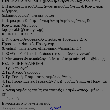
ΠΙΝΑΚΑΣ ΔΙΑΝΟΜΗΣ (μέσω ηλεκτρονικού ταχυδρομείου)
 Περιφέρεια Θεσσαλίας, Δ/νση Δημόσιας Υγείας & Κοινωνικής
Μέριμνας
(n.kanellopoulos@thessaly.gov.gr)
 Περιφέρεια Κρήτης, Γενική Δ/νση Δημόσιας Υγείας &
Κοινωνικής Μέριμνας
(apapadakis@crete.gov.gr)
ΚΟΙΝΟΠΟΙΗΣΗ :
 Υπουργείο Αγροτικής Ανάπτυξης & Τροφίμων, Δ/νση
Προστασίας Φυτικής Παραγωγής
(bvagias@minagric.gr, ethrapsanaki@minagric.gr )
 ΕΟΔΥ – Υπόψη κ.Πρόεδρου (president@eody.gov.gr)
 Μπενάκειο Φυτοπαθολογικό Ινστιτούτο (a.michaelakis@bpi.gr)
ΕΣΩΤΕΡΙΚΗ ΔΙΑΝΟΜΗ:
1. Γρ. Υπουργού
2. Γρ. Αναπλ. Υπουργού
3. Γρ. Γενικής Γραμματέως Δημόσιας Υγείας
4. Γρ. Προϊσταμένης Γενικής Δ/νσης Δημόσιας Υγείας & Ποιότητας
Ζωής
5. Δ/νση Δημόσιας Υγείας και Υγιεινής Περιβάλλοντος- Τμήμα Α’
(3)
anchor link
Εγγραφείτε στο newsletter μας
Εγγραφή