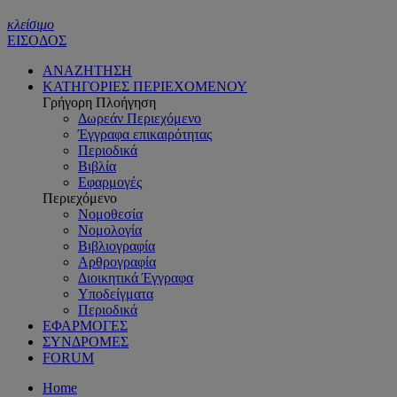
κλείσιμο
ΕΙΣΟΔΟΣ
ΑΝΑΖΗΤΗΣΗ
ΚΑΤΗΓΟΡΙΕΣ ΠΕΡΙΕΧΟΜΕΝΟΥ
Γρήγορη Πλοήγηση
Δωρεάν Περιεχόμενο
Έγγραφα επικαιρότητας
Περιοδικά
Βιβλία
Εφαρμογές
Περιεχόμενο
Νομοθεσία
Νομολογία
Βιβλιογραφία
Αρθρογραφία
Διοικητικά Έγγραφα
Υποδείγματα
Περιοδικά
ΕΦΑΡΜΟΓΕΣ
ΣΥΝΔΡΟΜΕΣ
FORUM
Home