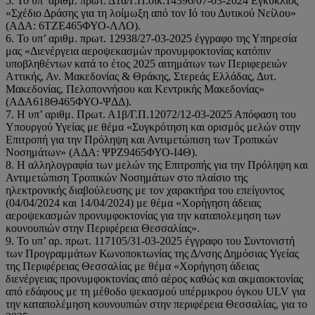
5. Το υπ’ αριθμ. πρωτ. Δ1α/Γ.Π.οικ.14396/07-03-2024 Εγκύκλιος
«Σχέδιο Δράσης για τη λοίμωξη από τον Ιό του Δυτικού Νείλου»
(ΑΔΑ: 6ΤΖΕ465ΦΥΟ-ΛΛΟ).
6. Το υπ’ αριθμ. πρωτ. 12938/27-03-2025 έγγραφο της Υπηρεσία
μας «Διενέργεια αεροψεκασμών προνυμφοκτονίας κατόπιν
υποβληθέντων κατά το έτος 2025 αιτημάτων των Περιφερειών
Αττικής, Αν. Μακεδονίας & Θράκης, Στερεάς Ελλάδας, Δυτ.
Μακεδονίας, Πελοποννήσου και Κεντρικής Μακεδονίας»
(ΑΔΑ618Θ465ΦΥΟ-ΨΔΔ).
7. Η υπ’ αριθμ. Πρωτ. Α1β/Γ.Π.12072/12-03-2025 Απόφαση του
Υπουργού Υγείας με θέμα «Συγκρότηση και ορισμός μελών στην
Επιτροπή για την Πρόληψη και Αντιμετώπιση των Τροπικών
Νοσημάτων» (ΑΔΑ: ΨΡΖ9465ΦΥΟ-Ι4Θ).
8. Η αλληλογραφία των μελών της Επιτροπής για την Πρόληψη και
Αντιμετώπιση Τροπικών Νοσημάτων στο πλαίσιο της
ηλεκτρονικής διαβούλευσης με τον χαρακτήρα του επείγοντος
(04/04/2024 και 14/04/2024) με θέμα «Χορήγηση άδειας
αεροψεκασμών προνυμφοκτονίας για την καταπολεμηση των
κουνουπιών στην Περιφέρεια Θεσσαλίας».
9. Το υπ’ αρ. πρωτ. 117105/31-03-2025 έγγραφο του Συντονιστή
των Προγραμμάτων Κωνοποκτωνίας της Δ/νσης Δημόσιας Υγείας
της Περιφέρειας Θεσσαλίας με θέμα «Χορήγηση άδειας
διενέργειας προνυμφοκτονίας από αέρος καθώς και ακμαιοκτονίας
από εδάφους με τη μέθοδο ψεκασμού υπέρμικρου όγκου ULV για
την καταπολέμηση κουνουπιών στην περιφέρεια Θεσσαλίας, για το