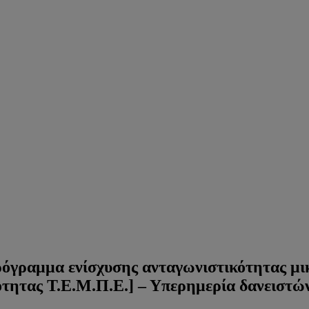
όγραμμα ενίσχυσης ανταγωνιστικότητας μι
ότητας Τ.Ε.Μ.Π.Ε.] – Υπερημερία δανειστώ