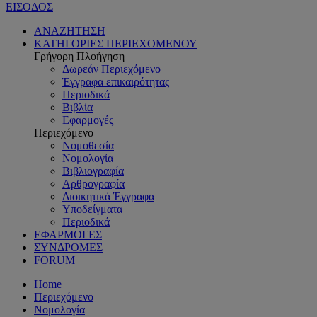
ΕΙΣΟΔΟΣ
ΑΝΑΖΗΤΗΣΗ
ΚΑΤΗΓΟΡΙΕΣ ΠΕΡΙΕΧΟΜΕΝΟΥ
Γρήγορη Πλοήγηση
Δωρεάν Περιεχόμενο
Έγγραφα επικαιρότητας
Περιοδικά
Βιβλία
Εφαρμογές
Περιεχόμενο
Νομοθεσία
Νομολογία
Βιβλιογραφία
Αρθρογραφία
Διοικητικά Έγγραφα
Υποδείγματα
Περιοδικά
ΕΦΑΡΜΟΓΕΣ
ΣΥΝΔΡΟΜΕΣ
FORUM
Home
Περιεχόμενο
Νομολογία