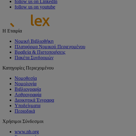
follow us on LinkedIn
follow us on youtube
Η Εταιρία
Νομική Βιβλιοθήκη
Πλατφόρμα Νομικού Περιεχομένου
Βραβεία & Πιστοποιήσεις
Πακέτα Συνδρομών
Κατηγορίες Περιεχομένου
Νομοθεσία
Νομολογία
Βιβλιογραφία
Αρθρογραφία
Διοικητικά Έγγραφα
Υποδείγματα
Περιοδικά
Χρήσιμοι Σύνδεσμοι
www.nb.org