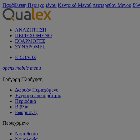
Παράβλεψη Περιεχομένου
Κεντρικό Μενού
Δευτερεύον Μενού
Σύν
ΑΝΑΖΗΤΗΣΗ
ΠΕΡΙΕΧΟΜΕΝΟ
ΕΦΑΡΜΟΓΕΣ
ΣΥΝΔΡΟΜΕΣ
ΕΙΣΟΔΟΣ
opens mobile menu
Γρήγορη Πλοήγηση
Δωρεάν Περιεχόμενο
Έγγραφα επικαιρότητας
Περιοδικά
Βιβλία
Εφαρμογές
Περιεχόμενο
Νομοθεσία
Νομολογία