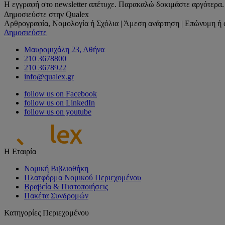
Η εγγραφή στο newsletter απέτυχε. Παρακαλώ δοκιμάστε αργότερα.
Δημοσιεύστε στην Qualex
Αρθρογραφία, Νομολογία ή Σχόλια | Άμεση ανάρτηση | Επώνυμη ή 
Δημοσιεύστε
Μαυρομιχάλη 23, Αθήνα
210 3678800
210 3678922
info@qualex.gr
follow us on Facebook
follow us on LinkedIn
follow us on youtube
Η Εταιρία
Νομική Βιβλιοθήκη
Πλατφόρμα Νομικού Περιεχομένου
Βραβεία & Πιστοποιήσεις
Πακέτα Συνδρομών
Κατηγορίες Περιεχομένου