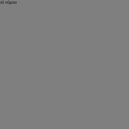
κού νόμου