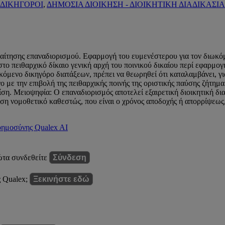
 ΔΙΚΗΓΟΡΟΙ
,
ΔΗΜΟΣΙΑ ΔΙΟΙΚΗΣΗ - ΔΙΟΙΚΗΤΙΚΗ ΔΙΑΔΙΚΑΣΙ
 αίτησης επαναδιορισμού. Εφαρμογή του ευμενέστερου για τον διωκό
ο πειθαρχικό δίκαιο γενική αρχή του ποινικού δικαίου περί εφαρμογ
όμενο δικηγόρο διατάξεων, πρέπει να θεωρηθεί ότι καταλαμβάνει, για
νο με την επιβολή της πειθαρχικής ποινής της οριστικής παύσης ζήτη
η. Μειοψηφία: Ο επαναδιορισμός αποτελεί εξαιρετική διοικητική διαδικ
ρίση νομοθετικό καθεστώς, που είναι ο χρόνος αποδοχής ή απορρίψεως,
νοημοσύνης Qualex AI
ώτα συνδεθείτε
Σύνδεση
ς Qualex;
Ξεκινήστε εδώ