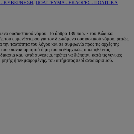
Α - ΚΥΒΕΡΝΗΣΗ
,
ΠΟΛΙΤΕΥΜΑ - ΕΚΛΟΓΕΣ - ΠΟΛΙΤΙΚΑ
μενο ουσιαστικού νόμου. Το άρθρο 139 παρ. 7 του Κώδικα
ής του ευμενέστερου για τον διωκόμενο ουσιαστικού νόμου, ρητώς
 την ταυτότητα του λόγου και σε συμφωνία προς τις αρχές της
μα του επαναδιορισμού ή μη του πειθαρχικώς τιμωρηθέντος
ασία και, κατά συνέπεια, πρέπει να διέπεται, κατά τις γενικές
 ρητής ή τεκμαιρομένης, του αιτήματος περί αναδιορισμού.