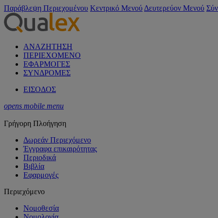
Παράβλεψη Περιεχομένου
Κεντρικό Μενού
Δευτερεύον Μενού
Σύν
ΑΝΑΖΗΤΗΣΗ
ΠΕΡΙΕΧΟΜΕΝΟ
ΕΦΑΡΜΟΓΕΣ
ΣΥΝΔΡΟΜΕΣ
ΕΙΣΟΔΟΣ
opens mobile menu
Γρήγορη Πλοήγηση
Δωρεάν Περιεχόμενο
Έγγραφα επικαιρότητας
Περιοδικά
Βιβλία
Εφαρμογές
Περιεχόμενο
Νομοθεσία
Νομολογία