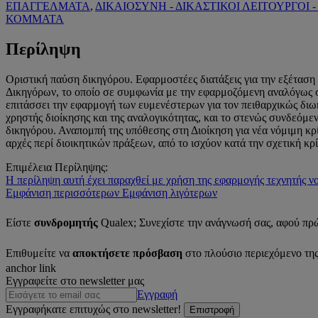
ΕΠΑΓΓΕΛΜΑΤΑ
,
ΔΙΚΑΙΟΣΥΝΗ - ΔΙΚΑΣΤΙΚΟΙ ΛΕΙΤΟΥΡΓΟΙ -
ΚΟΜΜΑΤΑ
Περίληψη
Οριστική παύση δικηγόρου. Εφαρμοστέες διατάξεις για την εξέταση
Δικηγόρων, το οποίο σε συμφωνία με την εφαρμοζόμενη αναλόγως στ
επιτάσσει την εφαρμογή των ευμενέστερων για τον πειθαρχικώς διωκ
χρηστής διοίκησης και της αναλογικότητας, και το στενώς συνδεόμε
δικηγόρου. Αναπομπή της υπόθεσης στη Διοίκηση για νέα νόμιμη κρίσ
αρχές περί διοικητικών πράξεων, από το ισχύον κατά την σχετική κ
Επιμέλεια Περίληψης:
Η περίληψη αυτή έχει παραχθεί με χρήση της εφαρμογής τεχνητής 
Εμφάνιση περισσότερων
Εμφάνιση λιγότερων
Είστε
συνδρομητής
Qualex; Συνεχίστε την ανάγνωσή σας, αφού πρ
Επιθυμείτε να
αποκτήσετε πρόσβαση
στο πλούσιο περιεχόμενο τη
anchor link
Εγγραφείτε στο newsletter μας
Εγγραφή
Εγγραφήκατε επιτυχώς στο newsletter!
Επιστροφή