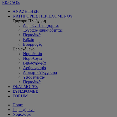
ΕΙΣΟΔΟΣ
ΑΝΑΖΗΤΗΣΗ
ΚΑΤΗΓΟΡΙΕΣ ΠΕΡΙΕΧΟΜΕΝΟΥ
Γρήγορη Πλοήγηση
Δωρεάν Περιεχόμενο
Έγγραφα επικαιρότητας
Περιοδικά
Βιβλία
Εφαρμογές
Περιεχόμενο
Νομοθεσία
Νομολογία
Βιβλιογραφία
Αρθρογραφία
Διοικητικά Έγγραφα
Υποδείγματα
Περιοδικά
ΕΦΑΡΜΟΓΕΣ
ΣΥΝΔΡΟΜΕΣ
FORUM
Home
Περιεχόμενο
Νομολογία