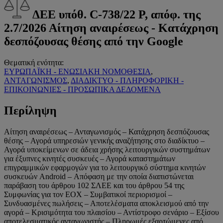
ΔΕΕ υπόθ. C-738/22 P, απόφ. της
2.7/2026 Αίτηση αναιρέσεως - Κατάχρηση
δεσπόζουσας θέσης από την Google
Θεματική ενότητα:
ΕΥΡΩΠΑΪΚΗ - ΕΝΩΣΙΑΚΗ ΝΟΜΟΘΕΣΙΑ
,
ΑΝΤΑΓΩΝΙΣΜΟΣ
,
ΔΙΑΔΙΚΤΥΟ - ΠΛΗΡΟΦΟΡΙΚΗ -
ΕΠΙΚΟΙΝΩΝΙΕΣ - ΠΡΟΣΩΠΙΚΑ ΔΕΔΟΜΕΝΑ
Περίληψη
Αίτηση αναιρέσεως – Ανταγωνισμός – Κατάχρηση δεσπόζουσας
θέσης – Αγορά υπηρεσιών γενικής αναζήτησης στο διαδίκτυο –
Αγορά υποκείμενων σε άδεια χρήσης λειτουργικών συστημάτων
για έξυπνες κινητές συσκευές – Αγορά καταστημάτων
επιγραμμικών εφαρμογών για το λειτουργικό σύστημα κινητών
συσκευών Android – Απόφαση με την οποία διαπιστώνεται
παράβαση του άρθρου 102 ΣΛΕΕ και του άρθρου 54 της
Συμφωνίας για τον ΕΟΧ – Συμβατικοί περιορισμοί –
Συνδυασμένες πωλήσεις – Αποτελέσματα αποκλεισμού από την
αγορά – Κρισιμότητα του πλαισίου – Αντίστροφο σενάριο – Εξίσου
αποτελεσματικός ανταγωνιστής – Πληρωμές εξαρτώμενες από