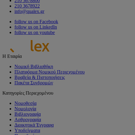
210 3678800
210 3678922
info@qualex.gr
follow us on Facebook
follow us on LinkedIn
follow us on youtube
Η Εταιρία
Νομική Βιβλιοθήκη
Πλατφόρμα Νομικού Περιεχομένου
Βραβεία & Πιστοποιήσεις
Πακέτα Συνδρομών
Κατηγορίες Περιεχομένου
Νομοθεσία
Νομολογία
Βιβλιογραφία
Αρθρογραφία
Διοικητικά Έγγραφα
Υποδείγματα