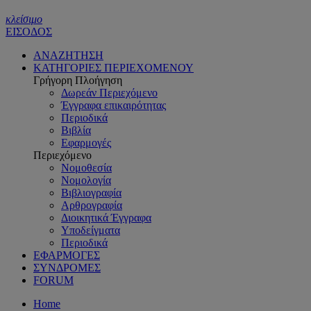
κλείσιμο
ΕΙΣΟΔΟΣ
ΑΝΑΖΗΤΗΣΗ
ΚΑΤΗΓΟΡΙΕΣ ΠΕΡΙΕΧΟΜΕΝΟΥ
Γρήγορη Πλοήγηση
Δωρεάν Περιεχόμενο
Έγγραφα επικαιρότητας
Περιοδικά
Βιβλία
Εφαρμογές
Περιεχόμενο
Νομοθεσία
Νομολογία
Βιβλιογραφία
Αρθρογραφία
Διοικητικά Έγγραφα
Υποδείγματα
Περιοδικά
ΕΦΑΡΜΟΓΕΣ
ΣΥΝΔΡΟΜΕΣ
FORUM
Home