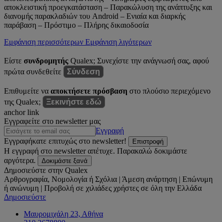
αποκλειστική προεγκατάσταση – Παρακώλυση της ανάπτυξης και
διανομής παρακλαδιών του Android – Ενιαία και διαρκής
παράβαση – Πρόστιμο – Πλήρης δικαιοδοσία
Εμφάνιση περισσότερων
Εμφάνιση λιγότερων
Είστε
συνδρομητής
Qualex; Συνεχίστε την ανάγνωσή σας, αφού
πρώτα συνδεθείτε
Σύνδεση
Επιθυμείτε να
αποκτήσετε πρόσβαση
στο πλούσιο περιεχόμενο
της Qualex;
Ξεκινήστε εδώ
anchor link
Εγγραφείτε στο newsletter μας
Εγγραφή
Εγγραφήκατε επιτυχώς στο newsletter!
Επιστροφή
Η εγγραφή στο newsletter απέτυχε. Παρακαλώ δοκιμάστε
αργότερα.
Δοκιμάστε ξανά
Δημοσιεύστε στην Qualex
Αρθρογραφία, Νομολογία ή Σχόλια | Άμεση ανάρτηση | Επώνυμη
ή ανώνυμη | Προβολή σε χιλιάδες χρήστες σε όλη την Ελλάδα
Δημοσιεύστε
Μαυρομιχάλη 23, Αθήνα