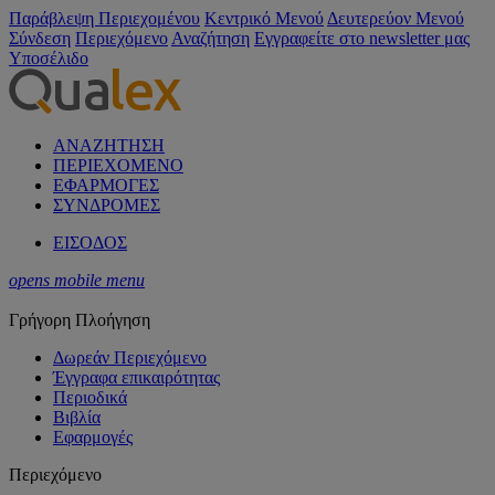
Παράβλεψη Περιεχομένου
Κεντρικό Μενού
Δευτερεύον Μενού
Σύνδεση
Περιεχόμενο
Αναζήτηση
Εγγραφείτε στο newsletter μας
Υποσέλιδο
ΑΝΑΖΗΤΗΣΗ
ΠΕΡΙΕΧΟΜΕΝΟ
ΕΦΑΡΜΟΓΕΣ
ΣΥΝΔΡΟΜΕΣ
ΕΙΣΟΔΟΣ
opens mobile menu
Γρήγορη Πλοήγηση
Δωρεάν Περιεχόμενο
Έγγραφα επικαιρότητας
Περιοδικά
Βιβλία
Εφαρμογές
Περιεχόμενο