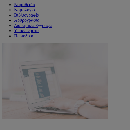
Νομοθεσία
Νομολογία
Βιβλιογραφία
Αρθρογραφία
Διοικητικά Έγγραφα
Υποδείγματα
Περιοδικά