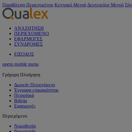
Παράβλεψη Περιεχομένου
Κεντρικό Μενού
Δευτερεύον Μενού
Σύν
ΑΝΑΖΗΤΗΣΗ
ΠΕΡΙΕΧΟΜΕΝΟ
ΕΦΑΡΜΟΓΕΣ
ΣΥΝΔΡΟΜΕΣ
ΕΙΣΟΔΟΣ
opens mobile menu
Γρήγορη Πλοήγηση
Δωρεάν Περιεχόμενο
Έγγραφα επικαιρότητας
Περιοδικά
Βιβλία
Εφαρμογές
Περιεχόμενο
Νομοθεσία
Νομολογία