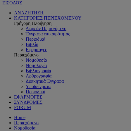
ΕΙΣΟΔΟΣ
ΑΝΑΖΗΤΗΣΗ
ΚΑΤΗΓΟΡΙΕΣ ΠΕΡΙΕΧΟΜΕΝΟΥ
Γρήγορη Πλοήγηση
Δωρεάν Περιεχόμενο
Έγγραφα επικαιρότητας
Περιοδικά
Βιβλία
Εφαρμογές
Περιεχόμενο
Νομοθεσία
Νομολογία
Βιβλιογραφία
Αρθρογραφία
Διοικητικά Έγγραφα
Υποδείγματα
Περιοδικά
ΕΦΑΡΜΟΓΕΣ
ΣΥΝΔΡΟΜΕΣ
FORUM
Home
Περιεχόμενο
Νομοθεσία