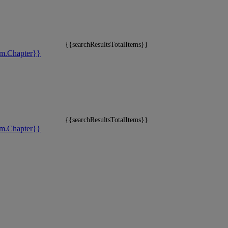
{{searchResultsTotalItems}}
m.Chapter}}
{{searchResultsTotalItems}}
m.Chapter}}