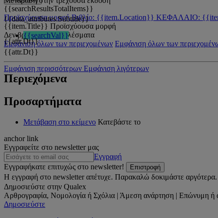
Μετάβαση στην τρέχουσα έκδοση
{{searchResultsTotalItems}}
Προϊσχύουσα μορφή
Βιβλίο: {{item.Location}}
ΚΕΦΑΛΑΙΟ: {{ite
{{data_attributes.Subtitle}}
{{item.Title}}
Προϊσχύουσα μορφή
Δεν βρέθηκαν αποτελέσματα
{{searchVal}}
{{attr.Dt}}
Εμφάνιση όλων των περιεχομένων
Εμφάνιση όλων των περιεχομέν
{{attr.Dt}}
Εμφάνιση περισσότερων
Εμφάνιση λιγότερων
Περιεχόμενα
Προσαρτήματα
Μετάβαση στο κείμενο
Κατεβάστε το
anchor link
Εγγραφείτε στο newsletter μας
Εγγραφή
Εγγραφήκατε επιτυχώς στο newsletter!
Επιστροφή
Η εγγραφή στο newsletter απέτυχε. Παρακαλώ δοκιμάστε αργότερα.
Δημοσιεύστε στην Qualex
Αρθρογραφία, Νομολογία ή Σχόλια | Άμεση ανάρτηση | Επώνυμη ή 
Δημοσιεύστε