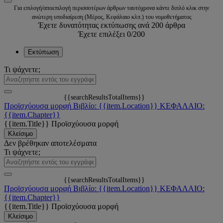
Για επιλογή/αποεπιλογή περισσοτέρων άρθρων ταυτόχρονα κάντε διπλό κλικ στην
ανώτερη υποδιαίρεση (Μέρος, Κεφάλαιο κλπ.) του νομοθετήματος
Έχετε δυνατότητας εκτύπωσης ανά 200 άρθρα
Έχετε επιλέξει
0
/200
Εκτύπωση
Τι ψάχνετε;
{{searchResultsTotalItems}}
Προϊσχύουσα μορφή
Βιβλίο: {{item.Location}}
ΚΕΦΑΛΑΙΟ:
{{item.Chapter}}
{{item.Title}}
Προϊσχύουσα μορφή
Κλείσιμο
Δεν βρέθηκαν αποτελέσματα
Τι ψάχνετε;
{{searchResultsTotalItems}}
Προϊσχύουσα μορφή
Βιβλίο: {{item.Location}}
ΚΕΦΑΛΑΙΟ:
{{item.Chapter}}
{{item.Title}}
Προϊσχύουσα μορφή
Κλείσιμο