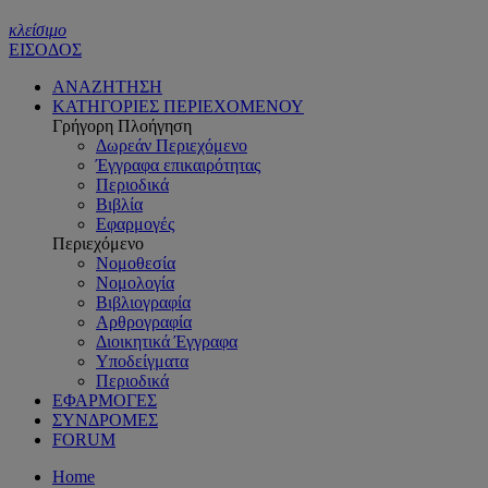
κλείσιμο
ΕΙΣΟΔΟΣ
ΑΝΑΖΗΤΗΣΗ
ΚΑΤΗΓΟΡΙΕΣ ΠΕΡΙΕΧΟΜΕΝΟΥ
Γρήγορη Πλοήγηση
Δωρεάν Περιεχόμενο
Έγγραφα επικαιρότητας
Περιοδικά
Βιβλία
Εφαρμογές
Περιεχόμενο
Νομοθεσία
Νομολογία
Βιβλιογραφία
Αρθρογραφία
Διοικητικά Έγγραφα
Υποδείγματα
Περιοδικά
ΕΦΑΡΜΟΓΕΣ
ΣΥΝΔΡΟΜΕΣ
FORUM
Home