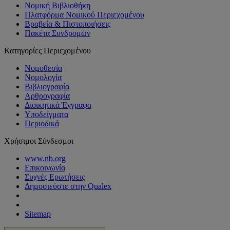
Νομική Βιβλιοθήκη
Πλατφόρμα Νομικού Περιεχομένου
Βραβεία & Πιστοποιήσεις
Πακέτα Συνδρομών
Κατηγορίες Περιεχομένου
Νομοθεσία
Νομολογία
Βιβλιογραφία
Αρθρογραφία
Διοικητικά Έγγραφα
Υποδείγματα
Περιοδικά
Χρήσιμοι Σύνδεσμοι
www.nb.org
Επικοινωνία
Συχνές Ερωτήσεις
Δημοσιεύστε στην Qualex
Sitemap