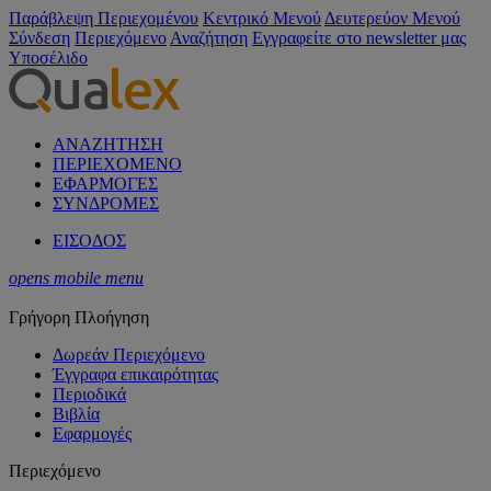
Παράβλεψη Περιεχομένου
Κεντρικό Μενού
Δευτερεύον Μενού
Σύνδεση
Περιεχόμενο
Αναζήτηση
Εγγραφείτε στο newsletter μας
Υποσέλιδο
ΑΝΑΖΗΤΗΣΗ
ΠΕΡΙΕΧΟΜΕΝΟ
ΕΦΑΡΜΟΓΕΣ
ΣΥΝΔΡΟΜΕΣ
ΕΙΣΟΔΟΣ
opens mobile menu
Γρήγορη Πλοήγηση
Δωρεάν Περιεχόμενο
Έγγραφα επικαιρότητας
Περιοδικά
Βιβλία
Εφαρμογές
Περιεχόμενο