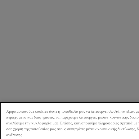
Χρησιμοποιούμε cookies ώστε η τοποθεσία μας να λειτουργεί σωστά, να εξατομ
περιεχόμενο και διαφημίσεις, να παρέχουμε λειτουργίες μέσων κοινωνικής δικτ
αναλύουμε την κυκλοφορία μας. Επίσης, κοινοποιούμε πληροφορίες σχετικά με 
σας χρήση της τοποθεσίας μας στους συνεργάτες μέσων κοινωνικής δικτύωσης, 
ανάλυσης.