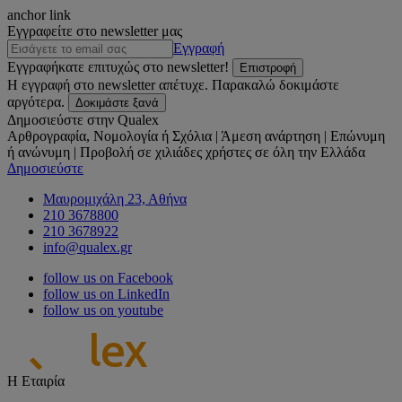
anchor link
Εγγραφείτε στο newsletter μας
Εγγραφή
Εγγραφήκατε επιτυχώς στο newsletter!
Επιστροφή
Η εγγραφή στο newsletter απέτυχε. Παρακαλώ δοκιμάστε
αργότερα.
Δοκιμάστε ξανά
Δημοσιεύστε στην Qualex
Αρθρογραφία, Νομολογία ή Σχόλια | Άμεση ανάρτηση | Επώνυμη
ή ανώνυμη | Προβολή σε χιλιάδες χρήστες σε όλη την Ελλάδα
Δημοσιεύστε
Μαυρομιχάλη 23, Αθήνα
210 3678800
210 3678922
info@qualex.gr
follow us on Facebook
follow us on LinkedIn
follow us on youtube
Η Εταιρία