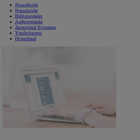
Νομοθεσία
Νομολογία
Βιβλιογραφία
Αρθρογραφία
Διοικητικά Έγγραφα
Υποδείγματα
Περιοδικά