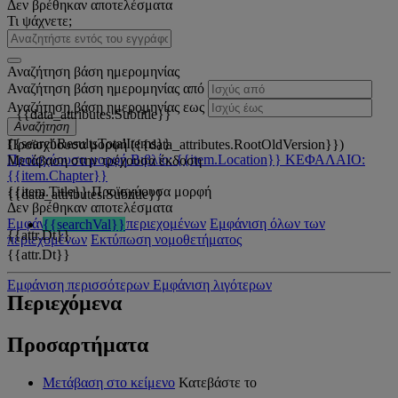
Δεν βρέθηκαν αποτελέσματα
Τι ψάχνετε;
Αναζήτηση βάση ημερομηνίας
Αναζήτηση βάση ημερομηνίας από
Αναζήτηση βάση ημερομηνίας εως
{{data_attributes.Subtitle}}
Αναζήτηση
{{searchResultsTotalItems}}
Προϊσχύουσα μορφή ({{data_attributes.RootOldVersion}})
Προϊσχύουσα μορφή
Βιβλίο: {{item.Location}}
ΚΕΦΑΛΑΙΟ:
Μετάβαση στην τρέχουσα έκδοση
{{item.Chapter}}
{{item.Title}}
Προϊσχύουσα μορφή
{{data_attributes.Subtitle}}
Δεν βρέθηκαν αποτελέσματα
Εμφάνιση όλων των περιεχομένων
Εμφάνιση όλων των
{{searchVal}}
{{attr.Dt}}
περιεχομένων
Εκτύπωση νομοθετήματος
{{attr.Dt}}
Εμφάνιση περισσότερων
Εμφάνιση λιγότερων
Περιεχόμενα
Προσαρτήματα
Μετάβαση στο κείμενο
Κατεβάστε το